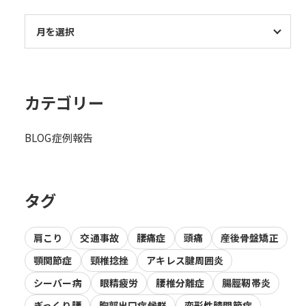
カテゴリー
BLOG
症例報告
タグ
肩こり
交通事故
腰痛症
頭痛
産後骨盤矯正
顎関節症
頸椎捻挫
アキレス腱周囲炎
シーバー病
眼精疲労
腰椎分離症
腸脛靭帯炎
ぎっくり腰
胸郭出口症候群
変形性膝関節症