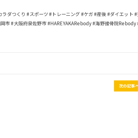
るカラダつくり #スポーツ #トレーニング #ケガ #産後 #ダイエット 
#大阪府泉佐野市 #HAREYAKARebody #海野接骨院Rebody 
次の記事へ