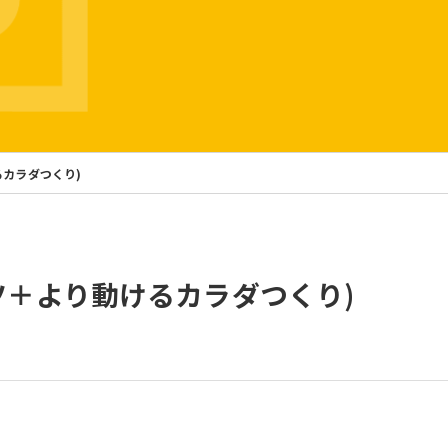
るカラダつくり)
゚ーツ＋より動けるカラダつくり)