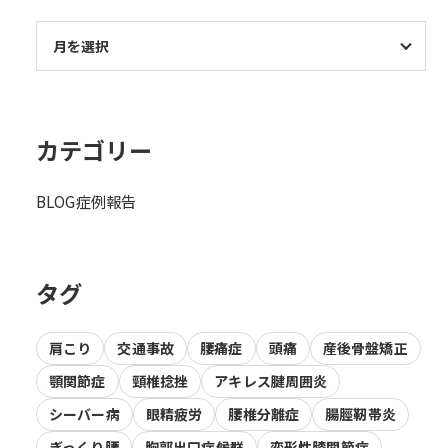
カテゴリー
BLOG
症例報告
タグ
肩こり
交通事故
腰痛症
頭痛
産後骨盤矯正
顎関節症
頸椎捻挫
アキレス腱周囲炎
シーバー病
眼精疲労
腰椎分離症
腸脛靭帯炎
ぎっくり腰
胸郭出口症候群
変形性膝関節症