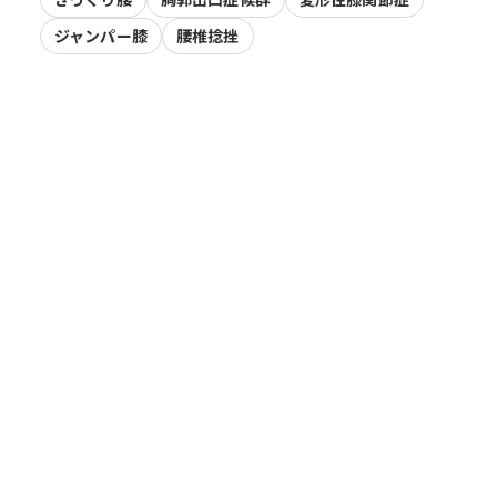
ジャンパー膝
腰椎捻挫