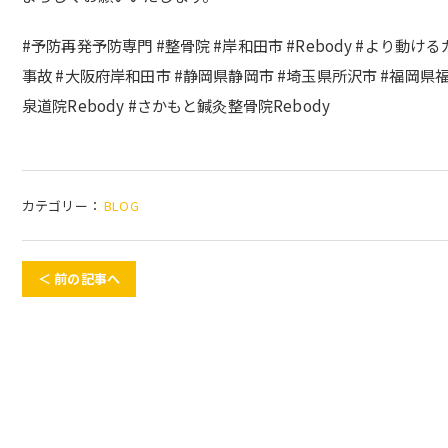
#予防再発予防専門 #整骨院 #岸和田市 #Rebody #より動け
事故 #大阪府岸和田市 #静岡県静岡市 #埼玉県所沢市 #福岡県福岡市 
泉道院Rebody #さかもと鍼灸整骨院Rebody
カテゴリー：
BLOG
＜ 前の記事へ