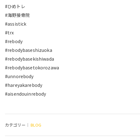
#ひめトレ
#海野接骨院
#assistick
#trx
#rebody
#rebodybaseshizuoka
#rebodybasekishiwada
#rebodybasetokorozawa
#unnorebody
#hareyakarebody
#aisendouinrebody
カテゴリー：
BLOG