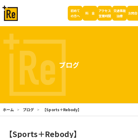
初めて
アクセス
交通事故
料 金
お問合
の方へ
営業時間
治療
ブログ
ホーム
ブログ
【Sports＋Rebody】
【Sports＋Rebody】