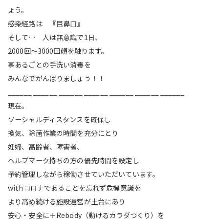
ょう。
感染経路は 『目鼻口』
そして… 人は無意識で1日、
2000回〜3000回顔を触ります。
事あるごとの手洗い消毒を
みんなでがんばりましょう！！
______ ______ ______ ______ ______ ______ ______
現在。
ソーシャルディスタンスを確保し
換気、除菌作業の時間を充分にとり
妊婦、高齢者、障害者、
ヘルプマーク持ちの方の優先時間を設定し
予約管理しながら稼働させていただいています。
withコロナであることを忘れず危機意識を
より高め続ける施設運営が土台にあり
安心・安全に＋Rebody（動けるカラダつくり）を