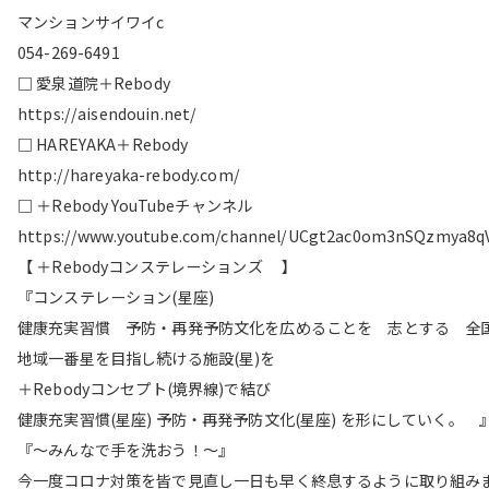
マンションサイワイc
054-269-6491
□ 愛泉道院＋Rebody
https://aisendouin.net/
□ HAREYAKA＋Rebody
http://hareyaka-rebody.com/
□ ＋Rebody YouTubeチャンネル
https://www.youtube.com/channel/UCgt2ac0om3nSQzmya8q
【 ＋Rebodyコンステレーションズ 】
『コンステレーション(星座)
健康充実習慣 予防・再発予防文化を広めることを 志とする 全
地域一番星を目指し続ける施設(星)を
＋Rebodyコンセプト(境界線)で結び
健康充実習慣(星座) 予防・再発予防文化(星座) を形にしていく。 
『〜みんなで手を洗おう！〜』
今一度コロナ対策を皆で見直し一日も早く終息するように取り組み