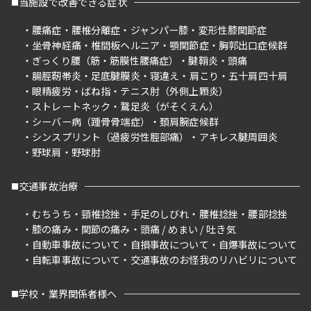
当施設で改善できる症状
腰痛症
腰椎分離症
ジャンパー膝
変形性膝関節症
坐骨神経痛
椎間板ヘルニア
顎関節症
胸郭出口症候群
ぎっくり腰（筋・筋膜性腰痛症）
腱鞘炎
頭痛
腸脛靭帯炎
足底腱膜炎
寝違え
肩こり
五十肩四十肩
眼精疲労
ばね指
テニス肘（外側上顆炎）
ストレートネック
鵞足炎（がそくえん）
シーバー病（踵骨骨端症）
頚肩腕症候群
シンスプリント（過疲労性脛部痛）
アキレス腱周囲炎
野球肩
野球肘
交通事故治療
むちうち
頸椎捻挫
手足のしびれ
腰椎捻挫
腰部捻挫
膝の痛み
関節の痛み
頭痛 / めまい / 吐き気
自動車事故について
自損事故について
自爆事故について
自転車事故について
交通事故のお怪我のリハビリについて
学校・業界関係者様へ