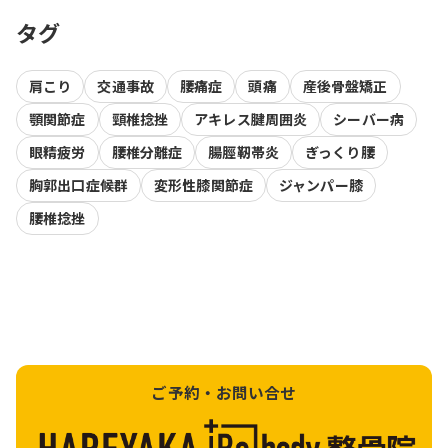
タグ
肩こり
交通事故
腰痛症
頭痛
産後骨盤矯正
顎関節症
頸椎捻挫
アキレス腱周囲炎
シーバー病
眼精疲労
腰椎分離症
腸脛靭帯炎
ぎっくり腰
胸郭出口症候群
変形性膝関節症
ジャンパー膝
腰椎捻挫
ご予約・お問い合せ