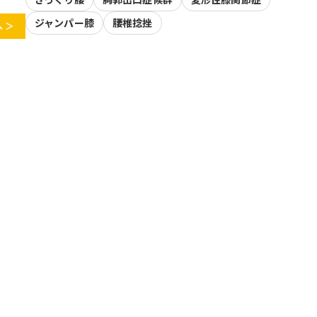
ジャンパー膝
腰椎捻挫
 ＞