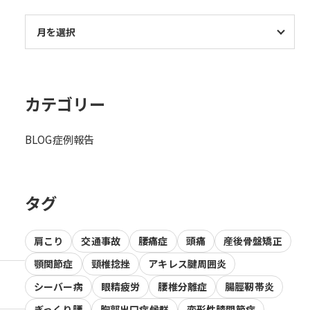
カテゴリー
BLOG
症例報告
タグ
肩こり
交通事故
腰痛症
頭痛
産後骨盤矯正
顎関節症
頸椎捻挫
アキレス腱周囲炎
シーバー病
眼精疲労
腰椎分離症
腸脛靭帯炎
ぎっくり腰
胸郭出口症候群
変形性膝関節症