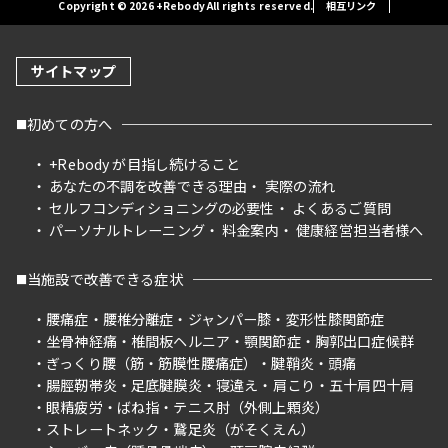
Copyright © 2026 +Rebody All rights reserved.
相互リンク
サイトマップ
初めての方へ
+Rebody が目指し続けること
あなたの不調を改善できる理由
実際の流れ
セルフコンディショニングの必要性
よくあるご質問
パーソナルトレーニング
料金案内
健康経営担当者様へ
当施設で改善できる症状
腰痛症
腰椎分離症
ジャンパー膝
変形性膝関節症
坐骨神経痛
椎間板ヘルニア
顎関節症
胸郭出口症候群
ぎっくり腰（筋・筋膜性腰痛症）
腱鞘炎
頭痛
腸脛靭帯炎
足底腱膜炎
寝違え
肩こり
五十肩四十肩
眼精疲労
ばね指
テニス肘（外側上顆炎）
ストレートネック
鵞足炎（がそくえん）