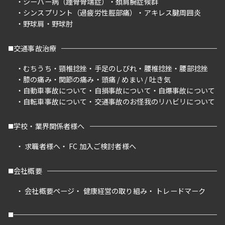
シーバー病（踵骨骨端症）
頚肩腕症候群
シンスプリント（過疲労性脛部痛）
アキレス腱周囲炎
野球肩
野球肘
交通事故治療
むちうち
頸椎捻挫
手足のしびれ
腰椎捻挫
腰部捻挫
膝の痛み
関節の痛み
頭痛 / めまい / 吐き気
自動車事故について
自損事故について
自爆事故について
自転車事故について
交通事故のお怪我のリハビリについて
学校・業界関係者様へ
求職者様へ
FC 加入ご検討者様へ
会社概要
会社概要ページ
健康経営の取り組み
トレードマーク