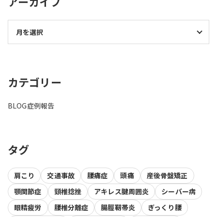
アーカイブ
カテゴリー
BLOG
症例報告
タグ
肩こり
交通事故
腰痛症
頭痛
産後骨盤矯正
顎関節症
頸椎捻挫
アキレス腱周囲炎
シーバー病
眼精疲労
腰椎分離症
腸脛靭帯炎
ぎっくり腰