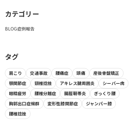
カテゴリー
BLOG
症例報告
タグ
肩こり
交通事故
腰痛症
頭痛
産後骨盤矯正
顎関節症
頸椎捻挫
アキレス腱周囲炎
シーバー病
眼精疲労
腰椎分離症
腸脛靭帯炎
ぎっくり腰
胸郭出口症候群
変形性膝関節症
ジャンパー膝
腰椎捻挫