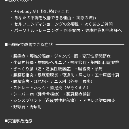
+Rebody が目指し続けること
あなたの不調を改善できる理由
実際の流れ
セルフコンディショニングの必要性
よくあるご質問
パーソナルトレーニング
料金案内
健康経営担当者様へ
当施設で改善できる症状
腰痛症
腰椎分離症
ジャンパー膝
変形性膝関節症
坐骨神経痛
椎間板ヘルニア
顎関節症
胸郭出口症候群
ぎっくり腰（筋・筋膜性腰痛症）
腱鞘炎
頭痛
腸脛靭帯炎
足底腱膜炎
寝違え
肩こり
五十肩四十肩
眼精疲労
ばね指
テニス肘（外側上顆炎）
ストレートネック
鵞足炎（がそくえん）
シーバー病（踵骨骨端症）
頚肩腕症候群
シンスプリント（過疲労性脛部痛）
アキレス腱周囲炎
野球肩
野球肘
交通事故治療