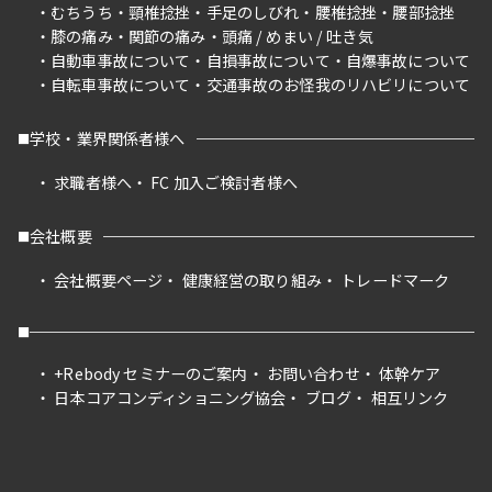
むちうち
頸椎捻挫
手足のしびれ
腰椎捻挫
腰部捻挫
膝の痛み
関節の痛み
頭痛 / めまい / 吐き気
自動車事故について
自損事故について
自爆事故について
自転車事故について
交通事故のお怪我のリハビリについて
学校・業界関係者様へ
求職者様へ
FC 加入ご検討者様へ
会社概要
会社概要ページ
健康経営の取り組み
トレードマーク
+Rebody セミナーのご案内
お問い合わせ
体幹ケア
日本コアコンディショニング協会
ブログ
相互リンク