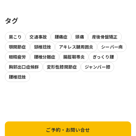
タグ
肩こり
交通事故
腰痛症
頭痛
産後骨盤矯正
顎関節症
頸椎捻挫
アキレス腱周囲炎
シーバー病
眼精疲労
腰椎分離症
腸脛靭帯炎
ぎっくり腰
胸郭出口症候群
変形性膝関節症
ジャンパー膝
腰椎捻挫
ご予約・お問い合せ