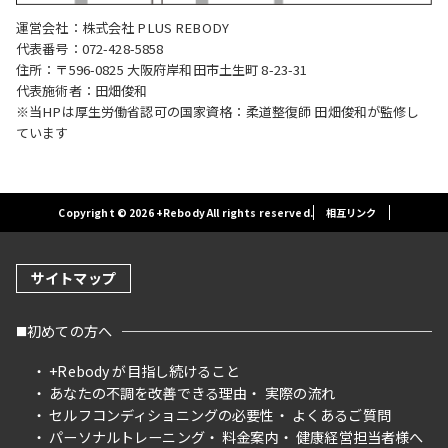
運営会社：株式会社 PLUS REBODY
代表番号：072-428-5858
住所：〒596-0825 大阪府岸和田市土生町 8-23-31
代表施術者：田畑俊和
※当HPは厚生労働省認可の国家資格：柔道整復師 田畑俊和が監修し
ています
Copyright © 2026 +Rebody All rights reserved.
相互リンク
サイトマップ
初めての方へ
+Rebody が目指し続けること
あなたの不調を改善できる理由
実際の流れ
セルフコンディショニングの必要性
よくあるご質問
パーソナルトレーニング
料金案内
健康経営担当者様へ