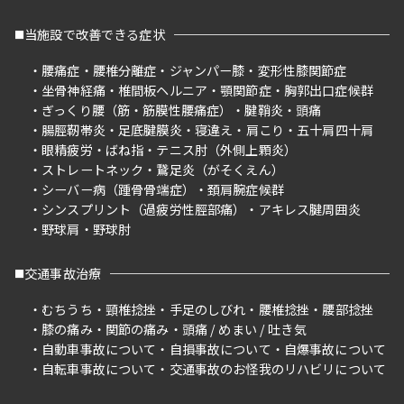
当施設で改善できる症状
腰痛症
腰椎分離症
ジャンパー膝
変形性膝関節症
坐骨神経痛
椎間板ヘルニア
顎関節症
胸郭出口症候群
ぎっくり腰（筋・筋膜性腰痛症）
腱鞘炎
頭痛
腸脛靭帯炎
足底腱膜炎
寝違え
肩こり
五十肩四十肩
眼精疲労
ばね指
テニス肘（外側上顆炎）
ストレートネック
鵞足炎（がそくえん）
シーバー病（踵骨骨端症）
頚肩腕症候群
シンスプリント（過疲労性脛部痛）
アキレス腱周囲炎
野球肩
野球肘
交通事故治療
むちうち
頸椎捻挫
手足のしびれ
腰椎捻挫
腰部捻挫
膝の痛み
関節の痛み
頭痛 / めまい / 吐き気
自動車事故について
自損事故について
自爆事故について
自転車事故について
交通事故のお怪我のリハビリについて