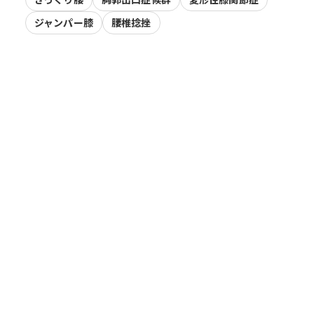
ジャンパー膝
腰椎捻挫