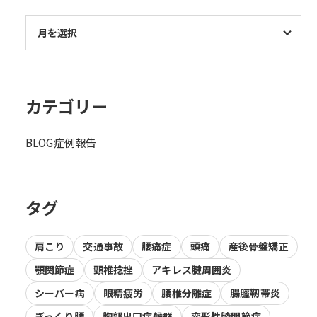
カテゴリー
BLOG
症例報告
タグ
肩こり
交通事故
腰痛症
頭痛
産後骨盤矯正
顎関節症
頸椎捻挫
アキレス腱周囲炎
シーバー病
眼精疲労
腰椎分離症
腸脛靭帯炎
ぎっくり腰
胸郭出口症候群
変形性膝関節症