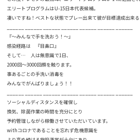
エリートプログラムはU-15日本代表候補。
凄いですね！ベストな状態でプレー出来て彼が目標達成出来るよ
______ ______ ______ ______ ______ ______ ______
『〜みんなで手を洗おう！〜』
感染経路は 『目鼻口』
そして… 人は無意識で1日、
2000回〜3000回顔を触ります。
事あるごとの手洗い消毒を
みんなでがんばりましょう！！
______ ______ ______ ______ ______ ______ ______
ソーシャルディスタンスを確保し
換気、除菌作業の時間を充分にとり
予約管理しながら稼働させていただいています。
withコロナであることを忘れず危機意識を
より高め続ける施設運営が土台にあり