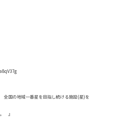
a8qV37g
 全国の地域一番星を目指し続ける施設(星)を
く。 』