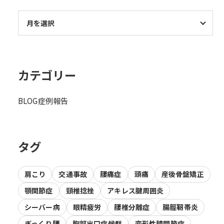
カテゴリー
BLOG
症例報告
タグ
肩こり
交通事故
腰痛症
頭痛
産後骨盤矯正
顎関節症
頸椎捻挫
アキレス腱周囲炎
シーバー病
眼精疲労
腰椎分離症
腸脛靭帯炎
ぎっくり腰
胸郭出口症候群
変形性膝関節症