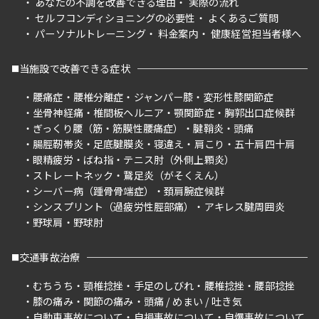
あなたの不調を改善できる理由
実際の流れ
セルフコンディショニングの必要性
よくあるご質問
パーソナルトレーニング
料金案内
健康経営担当者様へ
当施設で改善できる症状
腰痛症
腰椎分離症
ジャンパー膝
変形性膝関節症
坐骨神経痛
椎間板ヘルニア
顎関節症
胸郭出口症候群
ぎっくり腰（筋・筋膜性腰痛症）
腱鞘炎
頭痛
腸脛靭帯炎
足底腱膜炎
寝違え
肩こり
五十肩四十肩
眼精疲労
ばね指
テニス肘（外側上顆炎）
ストレートネック
鵞足炎（がそくえん）
シーバー病（踵骨骨端症）
頚肩腕症候群
シンスプリント（過疲労性脛部痛）
アキレス腱周囲炎
野球肩
野球肘
交通事故治療
むちうち
頸椎捻挫
手足のしびれ
腰椎捻挫
腰部捻挫
膝の痛み
関節の痛み
頭痛 / めまい / 吐き気
自動車事故について
自損事故について
自爆事故について