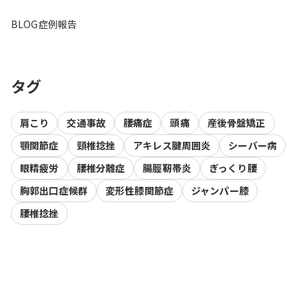
BLOG
症例報告
タグ
肩こり
交通事故
腰痛症
頭痛
産後骨盤矯正
顎関節症
頸椎捻挫
アキレス腱周囲炎
シーバー病
眼精疲労
腰椎分離症
腸脛靭帯炎
ぎっくり腰
胸郭出口症候群
変形性膝関節症
ジャンパー膝
腰椎捻挫