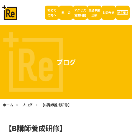
初めて
アクセス
交通事故
MENU
料 金
お問合せ
の方へ
営業時間
治療
ブログ
ホーム
ブログ
【B講師養成研修】
【B講師養成研修】