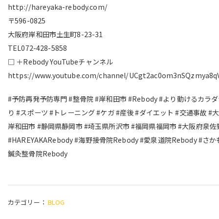
http://hareyaka-rebody.com/
〒596-0825
大阪府岸和田市土生町8-23-31
TEL072-428-5858
□ ＋Rebody YouTubeチャンネル
https://www.youtube.com/channel/UCgt2ac0om3nSQzmya8q
#予防再発予防専門 #整骨院 #岸和田市 #Rebody #より動けるカラ
り #スポーツ #トレーニング #ケガ #産後 #ダイエット #交通事故 #
岸和田市 #静岡県静岡市 #埼玉県所沢市 #福岡県福岡市 #大阪府泉佐
#HAREYAKARebody #海野接骨院Rebody #愛泉道院Rebody #さ
鍼灸整骨院Rebody
カテゴリー：
BLOG