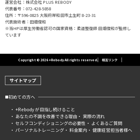
運営会社：株式会社 PLUS REBODY
代表番号：072-428-5858
住所：〒596-0825 大阪府岸和田市土生町 8-23-31
代表施術者：田畑俊和
※当HPは厚生労働省認可の国家資格：柔道整復師 田畑俊和が監修し
ています
Copyright © 2026 +Rebody All rights reserved.
相互リンク
サイトマップ
初めての方へ
+Rebody が目指し続けること
あなたの不調を改善できる理由
実際の流れ
セルフコンディショニングの必要性
よくあるご質問
パーソナルトレーニング
料金案内
健康経営担当者様へ