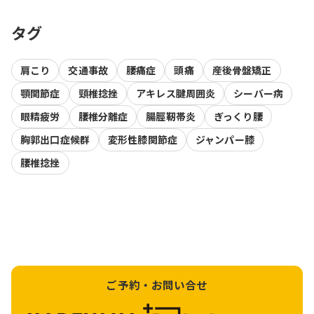
タグ
肩こり
交通事故
腰痛症
頭痛
産後骨盤矯正
顎関節症
頸椎捻挫
アキレス腱周囲炎
シーバー病
眼精疲労
腰椎分離症
腸脛靭帯炎
ぎっくり腰
胸郭出口症候群
変形性膝関節症
ジャンパー膝
腰椎捻挫
ご予約・お問い合せ