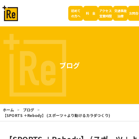
初めて
アクセス
交通事故
料 金
お問合
の方へ
営業時間
治療
ブログ
ホーム
ブログ
【SPORTS ＋Rebody】 (スポーツ＋より動けるカラダつくり)