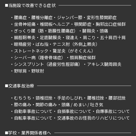
当施設で改善できる症状
腰痛症
腰椎分離症
ジャンパー膝
変形性膝関節症
坐骨神経痛
椎間板ヘルニア
顎関節症
胸郭出口症候群
ぎっくり腰（筋・筋膜性腰痛症）
腱鞘炎
頭痛
腸脛靭帯炎
足底腱膜炎
寝違え
肩こり
五十肩四十肩
眼精疲労
ばね指
テニス肘（外側上顆炎）
ストレートネック
鵞足炎（がそくえん）
シーバー病（踵骨骨端症）
頚肩腕症候群
シンスプリント（過疲労性脛部痛）
アキレス腱周囲炎
野球肩
野球肘
交通事故治療
むちうち
頸椎捻挫
手足のしびれ
腰椎捻挫
腰部捻挫
膝の痛み
関節の痛み
頭痛 / めまい / 吐き気
自動車事故について
自損事故について
自爆事故について
自転車事故について
交通事故のお怪我のリハビリについて
学校・業界関係者様へ