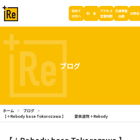
初めて
アクセス
交通事故
料 金
お問合
の方へ
営業時間
治療
ブログ
ホーム
ブログ
【＋Rebody base Tokorozawa 】 愛泉道院＋Rebody