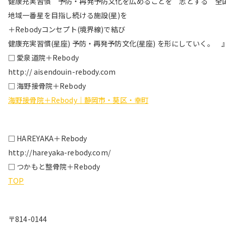
健康充実習慣 予防・再発予防文化を広めることを 志とする 全
地域一番星を目指し続ける施設(星)を
＋Rebodyコンセプト(境界線)で結び
健康充実習慣(星座) 予防・再発予防文化(星座) を形にしていく。 
□ 愛泉道院＋Rebody
http:// aisendouin-rebody.com
□ 海野接骨院＋Rebody
海野接骨院＋Rebody｜静岡市・葵区・幸町
□ HAREYAKA＋Rebody
http://hareyaka-rebody.com/
□ つかもと整骨院＋Rebody
TOP
〒814-0144