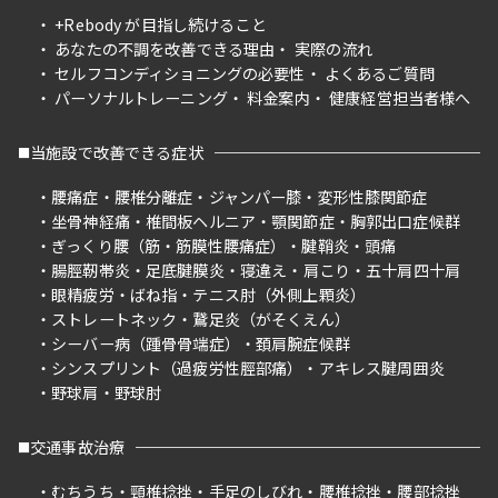
+Rebody が目指し続けること
あなたの不調を改善できる理由
実際の流れ
セルフコンディショニングの必要性
よくあるご質問
パーソナルトレーニング
料金案内
健康経営担当者様へ
当施設で改善できる症状
腰痛症
腰椎分離症
ジャンパー膝
変形性膝関節症
坐骨神経痛
椎間板ヘルニア
顎関節症
胸郭出口症候群
ぎっくり腰（筋・筋膜性腰痛症）
腱鞘炎
頭痛
腸脛靭帯炎
足底腱膜炎
寝違え
肩こり
五十肩四十肩
眼精疲労
ばね指
テニス肘（外側上顆炎）
ストレートネック
鵞足炎（がそくえん）
シーバー病（踵骨骨端症）
頚肩腕症候群
シンスプリント（過疲労性脛部痛）
アキレス腱周囲炎
野球肩
野球肘
交通事故治療
むちうち
頸椎捻挫
手足のしびれ
腰椎捻挫
腰部捻挫