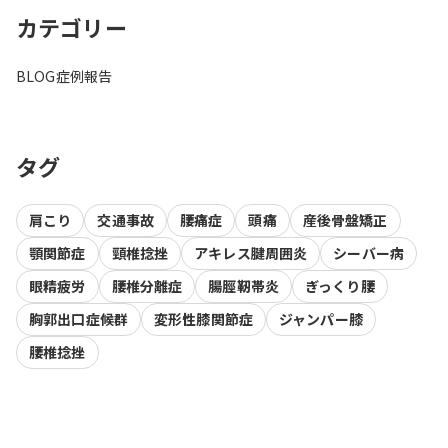
カテゴリー
BLOG
症例報告
タグ
肩こり
交通事故
腰痛症
頭痛
産後骨盤矯正
顎関節症
頸椎捻挫
アキレス腱周囲炎
シーバー病
眼精疲労
腰椎分離症
腸脛靭帯炎
ぎっくり腰
胸郭出口症候群
変形性膝関節症
ジャンパー膝
腰椎捻挫