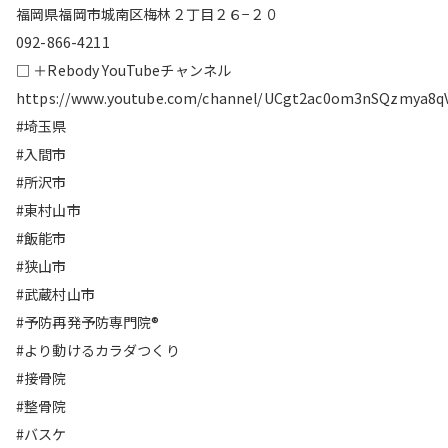
福岡県福岡市城南区梅林２丁目２６−２０
092-866-4211
□ ＋Rebody YouTubeチャンネル
https://www.youtube.com/channel/UCgt2ac0om3nSQzmya8q
#埼玉県
#入間市
#所沢市
#東村山市
#飯能市
#狭山市
#武蔵村山市
#予防再発予防専門院®︎
#より動けるカラダつくり
#接骨院
#整骨院
#バスケ