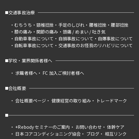
交通事故治療
むちうち
頸椎捻挫
手足のしびれ
腰椎捻挫
腰部捻挫
膝の痛み
関節の痛み
頭痛 / めまい / 吐き気
自動車事故について
自損事故について
自爆事故について
自転車事故について
交通事故のお怪我のリハビリについて
学校・業界関係者様へ
求職者様へ
FC 加入ご検討者様へ
会社概要
会社概要ページ
健康経営の取り組み
トレードマーク
+Rebody セミナーのご案内
お問い合わせ
体幹ケア
日本コアコンディショニング協会
ブログ
相互リンク