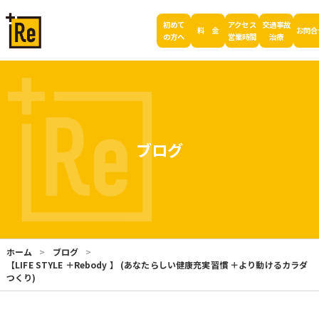
初めて
アクセス
交通事故
料 金
お問合
の方へ
営業時間
治療
ブログ
ホーム
ブログ
【LIFE STYLE ＋Rebody 】 (あなたらしい健康充実習慣 ＋より動けるカラダ
つくり)