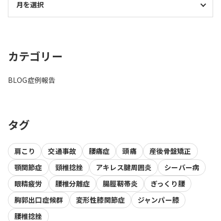
カテゴリー
BLOG
症例報告
タグ
肩こり
交通事故
腰痛症
頭痛
産後骨盤矯正
顎関節症
頸椎捻挫
アキレス腱周囲炎
シーバー病
眼精疲労
腰椎分離症
腸脛靭帯炎
ぎっくり腰
胸郭出口症候群
変形性膝関節症
ジャンパー膝
腰椎捻挫