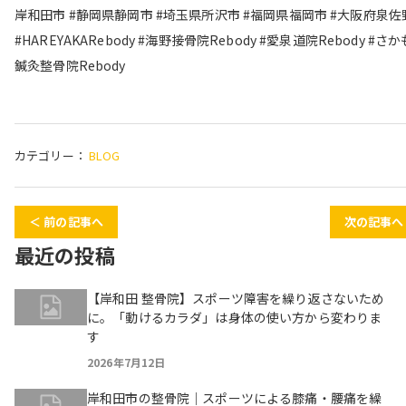
岸和田市 #静岡県静岡市 #埼玉県所沢市 #福岡県福岡市 #大阪府泉佐
#HAREYAKARebody #海野接骨院Rebody #愛泉道院Rebody #さ
鍼灸整骨院Rebody
カテゴリー：
BLOG
＜ 前の記事へ
次の記事へ
最近の投稿
【岸和田 整骨院】スポーツ障害を繰り返さないため
に。「動けるカラダ」は身体の使い方から変わりま
す
2026年7月12日
岸和田市の整骨院｜スポーツによる膝痛・腰痛を繰