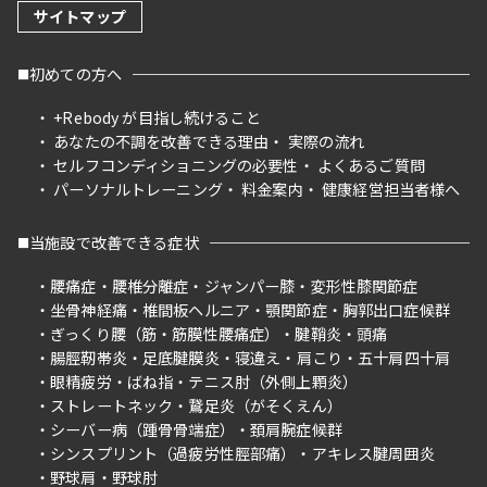
サイトマップ
初めての方へ
+Rebody が目指し続けること
あなたの不調を改善できる理由
実際の流れ
セルフコンディショニングの必要性
よくあるご質問
パーソナルトレーニング
料金案内
健康経営担当者様へ
当施設で改善できる症状
腰痛症
腰椎分離症
ジャンパー膝
変形性膝関節症
坐骨神経痛
椎間板ヘルニア
顎関節症
胸郭出口症候群
ぎっくり腰（筋・筋膜性腰痛症）
腱鞘炎
頭痛
腸脛靭帯炎
足底腱膜炎
寝違え
肩こり
五十肩四十肩
眼精疲労
ばね指
テニス肘（外側上顆炎）
ストレートネック
鵞足炎（がそくえん）
シーバー病（踵骨骨端症）
頚肩腕症候群
シンスプリント（過疲労性脛部痛）
アキレス腱周囲炎
野球肩
野球肘