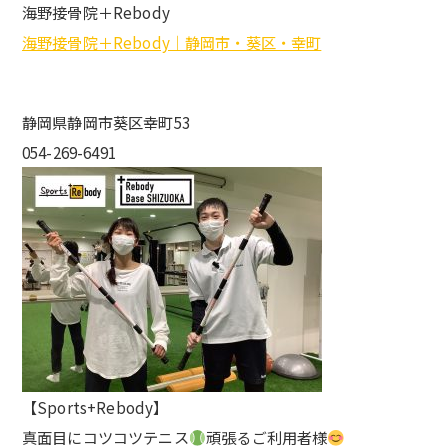
海野接骨院＋Rebody
海野接骨院＋Rebody｜静岡市・葵区・幸町
静岡県静岡市葵区幸町53
054-269-6491
【Sports+Rebody】
真面目にコツコツテニス
頑張るご利用者様