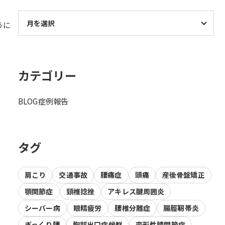
うに
カテゴリー
BLOG
症例報告
タグ
肩こり
交通事故
腰痛症
頭痛
産後骨盤矯正
顎関節症
頸椎捻挫
アキレス腱周囲炎
シーバー病
眼精疲労
腰椎分離症
腸脛靭帯炎
ぎっくり腰
胸郭出口症候群
変形性膝関節症