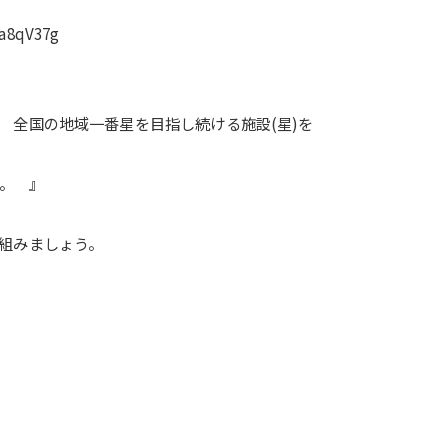
a8qV37g
 全国の地域一番星を目指し続ける施設(星)を
く。 』
組みましょう。