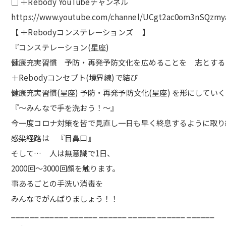
□ ＋Rebody YouTubeチャンネル
https://www.youtube.com/channel/UCgt2ac0om3nSQzmy
【 ＋Rebodyコンステレーションズ 】
『コンステレーション(星座)
健康充実習慣 予防・再発予防文化を広めることを 志とする
＋Rebodyコンセプト(境界線)で結び
健康充実習慣(星座) 予防・再発予防文化(星座) を形にしてい
『〜みんなで手を洗おう！〜』
今一度コロナ対策を皆で見直し一日も早く終息するように取り
感染経路は 『目鼻口』
そして… 人は無意識で1日、
2000回〜3000回顔を触ります。
事あるごとの手洗い消毒を
みんなでがんばりましょう！！
______ ______ ______ ______ ______ ______ ______