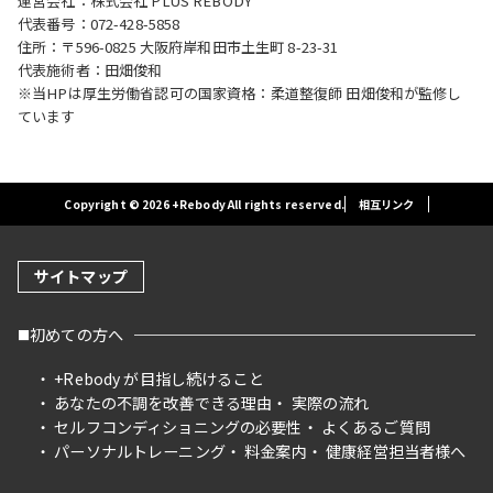
運営会社：株式会社 PLUS REBODY
代表番号：072-428-5858
住所：〒596-0825 大阪府岸和田市土生町 8-23-31
代表施術者：田畑俊和
※当HPは厚生労働省認可の国家資格：柔道整復師 田畑俊和が監修し
ています
Copyright © 2026 +Rebody All rights reserved.
相互リンク
サイトマップ
初めての方へ
+Rebody が目指し続けること
あなたの不調を改善できる理由
実際の流れ
セルフコンディショニングの必要性
よくあるご質問
パーソナルトレーニング
料金案内
健康経営担当者様へ