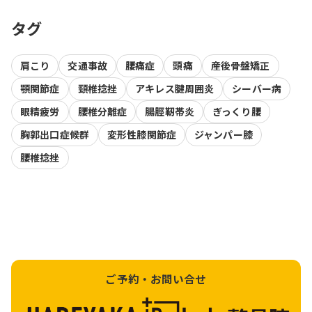
タグ
肩こり
交通事故
腰痛症
頭痛
産後骨盤矯正
顎関節症
頸椎捻挫
アキレス腱周囲炎
シーバー病
眼精疲労
腰椎分離症
腸脛靭帯炎
ぎっくり腰
胸郭出口症候群
変形性膝関節症
ジャンパー膝
腰椎捻挫
ご予約・お問い合せ