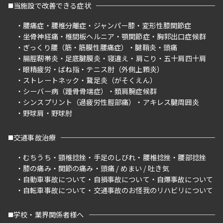
当施設で改善できる症状
腰痛症
腰椎分離症
ジャンパー膝
変形性膝関節症
坐骨神経痛
椎間板ヘルニア
顎関節症
胸郭出口症候群
ぎっくり腰（筋・筋膜性腰痛症）
腱鞘炎
頭痛
腸脛靭帯炎
足底腱膜炎
寝違え
肩こり
五十肩四十肩
眼精疲労
ばね指
テニス肘（外側上顆炎）
ストレートネック
鵞足炎（がそくえん）
シーバー病（踵骨骨端症）
頚肩腕症候群
シンスプリント（過疲労性脛部痛）
アキレス腱周囲炎
野球肩
野球肘
交通事故治療
むちうち
頸椎捻挫
手足のしびれ
腰椎捻挫
腰部捻挫
膝の痛み
関節の痛み
頭痛 / めまい / 吐き気
自動車事故について
自損事故について
自爆事故について
自転車事故について
交通事故のお怪我のリハビリについて
学校・業界関係者様へ