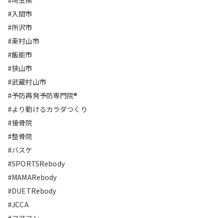
#埼玉県
#入間市
#所沢市
#東村山市
#飯能市
#狭山市
#武蔵村山市
#予防再発予防専門院®︎
#より動けるカラダつくり
#接骨院
#整骨院
#バスケ
#SPORTSRebody
#MAMARebody
#DUETRebody
#JCCA