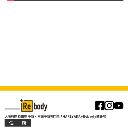
大阪府岸和田市 予防・再発予防専門院 ®HAREYAKA+Rebody整骨院
住 所