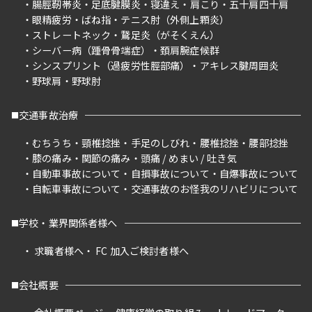
腸脛靭帯炎
足底腱膜炎
寝違え
肩こり
五十肩四十肩
眼精疲労
ばね指
テニス肘（外側上顆炎）
ストレートネック
鵞足炎（がそくえん）
シーバー病（踵骨骨端症）
頚肩腕症候群
シンスプリント（過疲労性脛部痛）
アキレス腱周囲炎
野球肩
野球肘
交通事故治療
むちうち
頸椎捻挫
手足のしびれ
腰椎捻挫
腰部捻挫
膝の痛み
関節の痛み
頭痛 / めまい / 吐き気
自動車事故について
自損事故について
自爆事故について
自転車事故について
交通事故のお怪我のリハビリについて
学校・業界関係者様へ
求職者様へ
FC 加入ご検討者様へ
会社概要