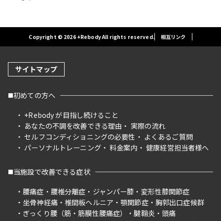
Copyright © 2026 +Rebody All rights reserved.
相互リンク
サイトマップ
初めての方へ
+Rebody が目指し続けること
あなたの不調を改善できる理由
実際の流れ
セルフコンディショニングの必要性
よくあるご質問
パーソナルトレーニング
料金案内
健康経営担当者様へ
当施設で改善できる症状
腰痛症
腰椎分離症
ジャンパー膝
変形性膝関節症
坐骨神経痛
椎間板ヘルニア
顎関節症
胸郭出口症候群
ぎっくり腰（筋・筋膜性腰痛症）
腱鞘炎
頭痛