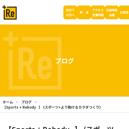
初めて
アクセス
交通事故
料 金
お問合
の方へ
営業時間
治療
ブログ
ホーム
ブログ
【Sports + Rebody⠀】 (スポーツ+より動けるカラダつくり)