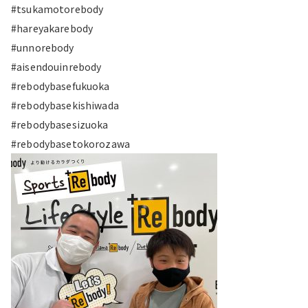
#tsukamotorebody
#hareyakarebody
#unnorebody
#aisendouinrebody
#rebodybasefukuoka
#rebodybasekishiwada
#rebodybasesizuoka
#rebodybasetokorozawa