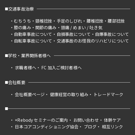
交通事故治療
むちうち
頸椎捻挫
手足のしびれ
腰椎捻挫
腰部捻挫
膝の痛み
関節の痛み
頭痛 / めまい / 吐き気
自動車事故について
自損事故について
自爆事故について
自転車事故について
交通事故のお怪我のリハビリについて
学校・業界関係者様へ
求職者様へ
FC 加入ご検討者様へ
会社概要
会社概要ページ
健康経営の取り組み
トレードマーク
+Rebody セミナーのご案内
お問い合わせ
体幹ケア
日本コアコンディショニング協会
ブログ
相互リンク