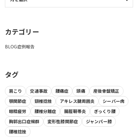
カテゴリー
BLOG
症例報告
タグ
肩こり
交通事故
腰痛症
頭痛
産後骨盤矯正
顎関節症
頸椎捻挫
アキレス腱周囲炎
シーバー病
眼精疲労
腰椎分離症
腸脛靭帯炎
ぎっくり腰
胸郭出口症候群
変形性膝関節症
ジャンパー膝
腰椎捻挫