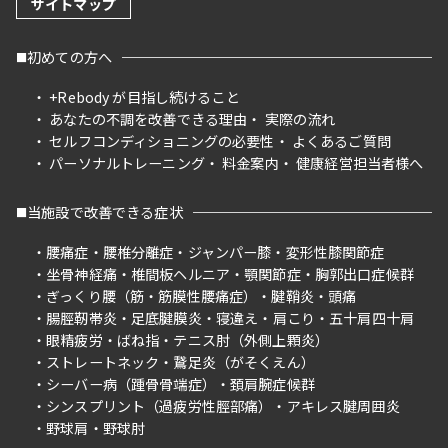
サイトマップ
初めての方へ
+Rebody が目指し続けること
あなたの不調を改善できる理由
実際の流れ
セルフコンディショニングの必要性
よくあるご質問
パーソナルトレーニング
料金案内
健康経営担当者様へ
当施設で改善できる症状
腰痛症
腰椎分離症
ジャンパー膝
変形性膝関節症
坐骨神経痛
椎間板ヘルニア
顎関節症
胸郭出口症候群
ぎっくり腰（筋・筋膜性腰痛症）
腱鞘炎
頭痛
腸脛靭帯炎
足底腱膜炎
寝違え
肩こり
五十肩四十肩
眼精疲労
ばね指
テニス肘（外側上顆炎）
ストレートネック
鵞足炎（がそくえん）
シーバー病（踵骨骨端症）
頚肩腕症候群
シンスプリント（過疲労性脛部痛）
アキレス腱周囲炎
野球肩
野球肘