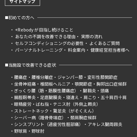
サイトマップ
初めての方へ
+Rebody が目指し続けること
あなたの不調を改善できる理由
実際の流れ
セルフコンディショニングの必要性
よくあるご質問
パーソナルトレーニング
料金案内
健康経営担当者様へ
当施設で改善できる症状
腰痛症
腰椎分離症
ジャンパー膝
変形性膝関節症
坐骨神経痛
椎間板ヘルニア
顎関節症
胸郭出口症候群
ぎっくり腰（筋・筋膜性腰痛症）
腱鞘炎
頭痛
腸脛靭帯炎
足底腱膜炎
寝違え
肩こり
五十肩四十肩
眼精疲労
ばね指
テニス肘（外側上顆炎）
ストレートネック
鵞足炎（がそくえん）
シーバー病（踵骨骨端症）
頚肩腕症候群
シンスプリント（過疲労性脛部痛）
アキレス腱周囲炎
野球肩
野球肘