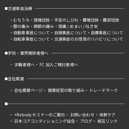
交通事故治療
むちうち
頸椎捻挫
手足のしびれ
腰椎捻挫
腰部捻挫
膝の痛み
関節の痛み
頭痛 / めまい / 吐き気
自動車事故について
自損事故について
自爆事故について
自転車事故について
交通事故のお怪我のリハビリについて
学校・業界関係者様へ
求職者様へ
FC 加入ご検討者様へ
会社概要
会社概要ページ
健康経営の取り組み
トレードマーク
+Rebody セミナーのご案内
お問い合わせ
体幹ケア
日本コアコンディショニング協会
ブログ
相互リンク