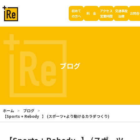
初めて
アクセス
交通事故
料 金
お問合
の方へ
営業時間
治療
ブログ
ホーム
ブログ
【Sports + Rebody⠀】 (スポーツ+より動けるカラダつくり)