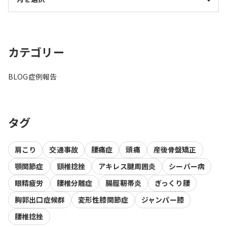
カテゴリー
BLOG
症例報告
タグ
肩こり
交通事故
腰痛症
頭痛
産後骨盤矯正
顎関節症
頸椎捻挫
アキレス腱周囲炎
シーバー病
眼精疲労
腰椎分離症
腸脛靭帯炎
ぎっくり腰
胸郭出口症候群
変形性膝関節症
ジャンパー膝
腰椎捻挫