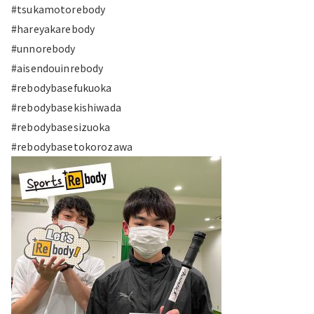
#tsukamotorebody
#hareyakarebody
#unnorebody
#aisendouinrebody
#rebodybasefukuoka
#rebodybasekishiwada
#rebodybasesizuoka
#rebodybasetokorozawa