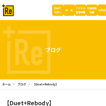
初めて
アクセス
交通事故
料 金
お問合
の方へ
営業時間
治療
ブログ
ホーム
ブログ
【Duet+Rebody】
【Duet+Rebody】