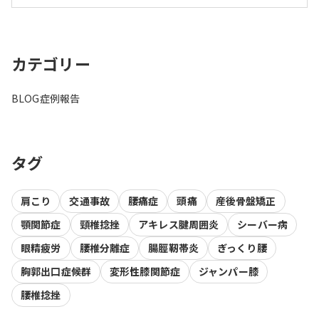
カテゴリー
BLOG
症例報告
タグ
肩こり
交通事故
腰痛症
頭痛
産後骨盤矯正
顎関節症
頸椎捻挫
アキレス腱周囲炎
シーバー病
眼精疲労
腰椎分離症
腸脛靭帯炎
ぎっくり腰
胸郭出口症候群
変形性膝関節症
ジャンパー膝
腰椎捻挫