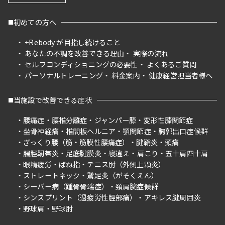
初めての方へ
+Rebody が目指し続けること
あなたの不調を改善できる理由
実際の流れ
セルフコンディショニングの必要性
よくあるご質問
パーソナルトレーニング
料金案内
健康経営担当者様へ
当施設で改善できる症状
腰痛症
腰椎分離症
ジャンパー膝
変形性膝関節症
坐骨神経痛
椎間板ヘルニア
顎関節症
胸郭出口症候群
ぎっくり腰（筋・筋膜性腰痛症）
腱鞘炎
頭痛
腸脛靭帯炎
足底腱膜炎
寝違え
肩こり
五十肩四十肩
眼精疲労
ばね指
テニス肘（外側上顆炎）
ストレートネック
鵞足炎（がそくえん）
シーバー病（踵骨骨端症）
頚肩腕症候群
シンスプリント（過疲労性脛部痛）
アキレス腱周囲炎
野球肩
野球肘