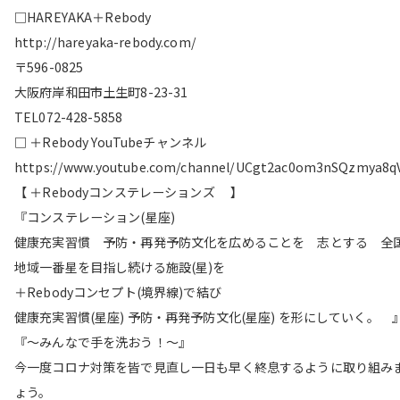
□HAREYAKA＋Rebody
http://hareyaka-rebody.com/
〒596-0825
大阪府岸和田市土生町8-23-31
TEL072-428-5858
□ ＋Rebody YouTubeチャンネル
https://www.youtube.com/channel/UCgt2ac0om3nSQzmya8q
【 ＋Rebodyコンステレーションズ 】
『コンステレーション(星座)
健康充実習慣 予防・再発予防文化を広めることを 志とする 全
地域一番星を目指し続ける施設(星)を
＋Rebodyコンセプト(境界線)で結び
健康充実習慣(星座) 予防・再発予防文化(星座) を形にしていく。 
『〜みんなで手を洗おう！〜』
今一度コロナ対策を皆で見直し一日も早く終息するように取り組み
ょう。