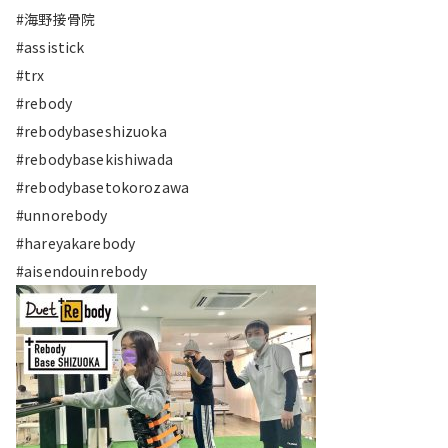
#海野接骨院
#assistick
#trx
#rebody
#rebodybaseshizuoka
#rebodybasekishiwada
#rebodybasetokorozawa
#unnorebody
#hareyakarebody
#aisendouinrebody