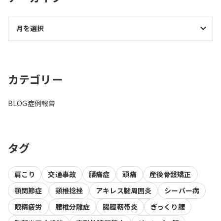
カテゴリー
BLOG
症例報告
タグ
肩こり
交通事故
腰痛症
頭痛
産後骨盤矯正
顎関節症
頸椎捻挫
アキレス腱周囲炎
シーバー病
眼精疲労
腰椎分離症
腸脛靭帯炎
ぎっくり腰