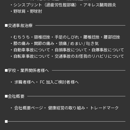
シンスプリント（過疲労性脛部痛）
アキレス腱周囲炎
野球肩
野球肘
交通事故治療
むちうち
頸椎捻挫
手足のしびれ
腰椎捻挫
腰部捻挫
膝の痛み
関節の痛み
頭痛 / めまい / 吐き気
自動車事故について
自損事故について
自爆事故について
自転車事故について
交通事故のお怪我のリハビリについて
学校・業界関係者様へ
求職者様へ
FC 加入ご検討者様へ
会社概要
会社概要ページ
健康経営の取り組み
トレードマーク