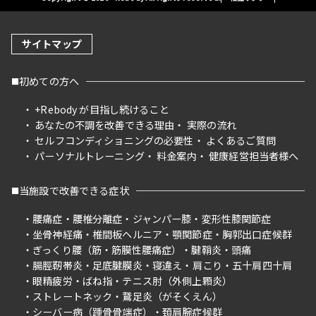
サイトマップ
初めての方へ
+Rebody が目指し続けること
あなたの不調を改善できる理由
実際の流れ
セルフコンディショニングの必要性
よくあるご質問
パーソナルトレーニング
料金案内
健康経営担当者様へ
当施設で改善できる症状
腰痛症
腰椎分離症
ジャンパー膝
変形性膝関節症
坐骨神経痛
椎間板ヘルニア
顎関節症
胸郭出口症候群
ぎっくり腰（筋・筋膜性腰痛症）
腱鞘炎
頭痛
腸脛靭帯炎
足底腱膜炎
寝違え
肩こり
五十肩四十肩
眼精疲労
ばね指
テニス肘（外側上顆炎）
ストレートネック
鵞足炎（がそくえん）
シーバー病（踵骨骨端症）
頚肩腕症候群