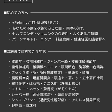
初めての方へ
+Rebody が目指し続けること
あなたの不調を改善できる理由
実際の流れ
セルフコンディショニングの必要性
よくあるご質問
パーソナルトレーニング
料金案内
健康経営担当者様へ
当施設で改善できる症状
腰痛症
腰椎分離症
ジャンパー膝
変形性膝関節症
坐骨神経痛
椎間板ヘルニア
顎関節症
胸郭出口症候群
ぎっくり腰（筋・筋膜性腰痛症）
腱鞘炎
頭痛
腸脛靭帯炎
足底腱膜炎
寝違え
肩こり
五十肩四十肩
眼精疲労
ばね指
テニス肘（外側上顆炎）
ストレートネック
鵞足炎（がそくえん）
シーバー病（踵骨骨端症）
頚肩腕症候群
シンスプリント（過疲労性脛部痛）
アキレス腱周囲炎
野球肩
野球肘