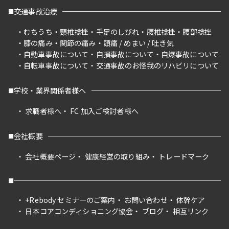
交通事故治療
むちうち
頸椎捻挫
手足のしびれ
腰椎捻挫
腰部捻挫
膝の痛み
関節の痛み
頭痛 / めまい / 吐き気
自動車事故について
自損事故について
自爆事故について
自転車事故について
交通事故のお怪我のリハビリについて
学校・業界関係者様へ
求職者様へ
FC 加入ご検討者様へ
会社概要
会社概要ページ
健康経営の取り組み
トレードマーク
+Rebody セミナーのご案内
お問い合わせ
体幹ケア
日本コアコンディショニング協会
ブログ
相互リンク