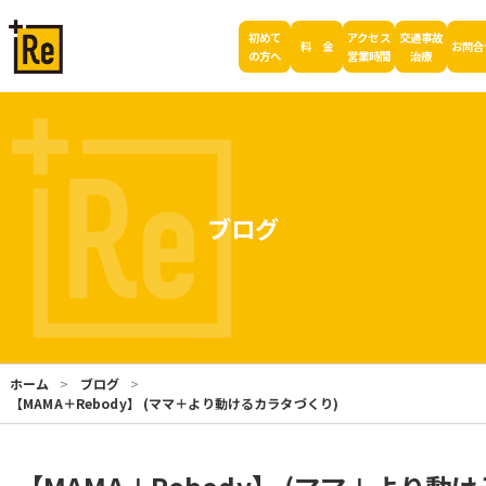
初めて
アクセス
交通事故
料 金
お問合
の方へ
営業時間
治療
ブログ
ホーム
ブログ
【MAMA＋Rebody】 (ママ＋より動けるカラタづくり)