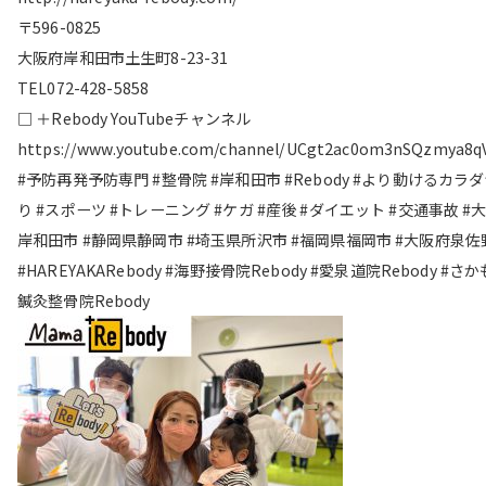
〒596-0825
大阪府岸和田市土生町8-23-31
TEL072-428-5858
□ ＋Rebody YouTubeチャンネル
https://www.youtube.com/channel/UCgt2ac0om3nSQzmya8q
#予防再発予防専門 #整骨院 #岸和田市 #Rebody #より動けるカラ
り #スポーツ #トレーニング #ケガ #産後 #ダイエット #交通事故 #
岸和田市 #静岡県静岡市 #埼玉県所沢市 #福岡県福岡市 #大阪府泉佐
#HAREYAKARebody #海野接骨院Rebody #愛泉道院Rebody #さ
鍼灸整骨院Rebody