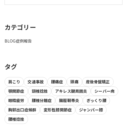
カテゴリー
BLOG
症例報告
タグ
肩こり
交通事故
腰痛症
頭痛
産後骨盤矯正
顎関節症
頸椎捻挫
アキレス腱周囲炎
シーバー病
眼精疲労
腰椎分離症
腸脛靭帯炎
ぎっくり腰
胸郭出口症候群
変形性膝関節症
ジャンパー膝
腰椎捻挫