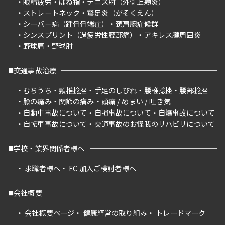
眼精疲労
ばね指
テニス肘（外側上顆炎）
ストレートネック
鵞足炎（がそくえん）
シーバー病（踵骨骨端症）
頚肩腕症候群
シンスプリント（過疲労性脛部痛）
アキレス腱周囲炎
野球肩
野球肘
交通事故治療
むちうち
頸椎捻挫
手足のしびれ
腰椎捻挫
腰部捻挫
膝の痛み
関節の痛み
頭痛 / めまい / 吐き気
自動車事故について
自損事故について
自爆事故について
自転車事故について
交通事故のお怪我のリハビリについて
学校・業界関係者様へ
求職者様へ
FC 加入ご検討者様へ
会社概要
会社概要ページ
健康経営の取り組み
トレードマーク