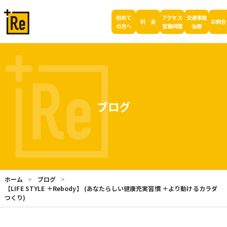
初めて
アクセス
交通事故
料 金
お問合
の方へ
営業時間
治療
ブログ
ホーム
ブログ
【LIFE STYLE ＋Rebody】 (あなたらしい健康充実習慣 ＋より動けるカラダ
つくり)