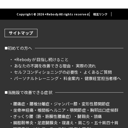
Copyright © 2026 +Rebody All rights reserved.
相互リンク
サイトマップ
初めての方へ
+Rebody が目指し続けること
あなたの不調を改善できる理由
実際の流れ
セルフコンディショニングの必要性
よくあるご質問
パーソナルトレーニング
料金案内
健康経営担当者様へ
当施設で改善できる症状
腰痛症
腰椎分離症
ジャンパー膝
変形性膝関節症
坐骨神経痛
椎間板ヘルニア
顎関節症
胸郭出口症候群
ぎっくり腰（筋・筋膜性腰痛症）
腱鞘炎
頭痛
腸脛靭帯炎
足底腱膜炎
寝違え
肩こり
五十肩四十肩