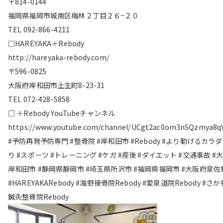
〒814-0144
福岡県福岡市城南区梅林２丁目２６−２０
TEL 092-866-4211
□HAREYAKA＋Rebody
http://hareyaka-rebody.com/
〒596-0825
大阪府岸和田市土生町8-23-31
TEL 072-428-5858
□ ＋Rebody YouTubeチャンネル
https://www.youtube.com/channel/UCgt2ac0om3nSQzmya8q
#予防再発予防専門 #整骨院 #岸和田市 #Rebody #より動けるカラ
り #スポーツ #トレーニング #ケガ #産後 #ダイエット #交通事故 #
岸和田市 #静岡県静岡市 #埼玉県所沢市 #福岡県福岡市 #大阪府泉佐
#HAREYAKARebody #海野接骨院Rebody #愛泉道院Rebody #さ
鍼灸整骨院Rebody