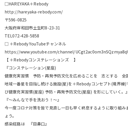
□HAREYAKA＋Rebody
http://hareyaka-rebody.com/
〒596-0825
大阪府岸和田市土生町8-23-31
TEL072-428-5858
□ ＋Rebody YouTubeチャンネル
https://www.youtube.com/channel/UCgt2ac0om3nSQzmya8q
【 ＋Rebodyコンステレーションズ 】
『コンステレーション(星座)
健康充実習慣 予防・再発予防文化を広めることを 志とする 全
地域一番星を目指し続ける施設(星)を＋Rebodyコンセプト(境界線)
び健康充実習慣(星座) 予防・再発予防文化(星座) を形にしていく。
『〜みんなで手を洗おう！〜』
今一度コロナ対策を皆で見直し一日も早く終息するように取り組み
ょう。
感染経路は 『目鼻口』