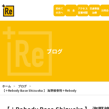
初めて
アクセス
交通事故
料 金
お問合
の方へ
営業時間
治療
ブログ
ホーム
ブログ
【＋Rebody Base Shizuoka 】 海野接骨院＋Rebody