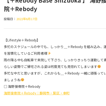
【＋Rebody Base Shizuoka 】 海野
院＋Rebody
投稿日：
2022年6月17日
【Lifestyle＋Rebody】
多忙のスケジュールの中でも、しっかり＿＋Rebody を組み込み、
を習慣化しているご利用者様
雨の降る中も自転車で来院して下さり、しっかりきっちり運動して
らしい姿勢でご帰宅される姿は何度見ても見惚れてしまいます
多忙な中だと思いますが、これからも＿＋Rebody 一緒に頑張って
ましょうね
□ 海野接骨院＋Rebody
海野接骨院＋Rebody｜静岡市・葵区・幸町