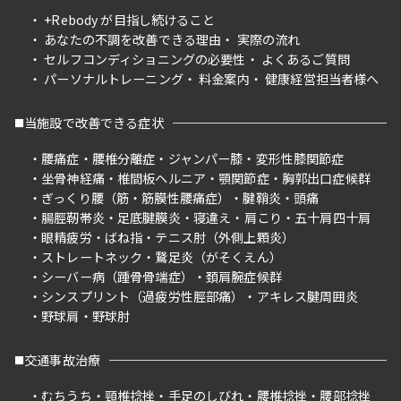
+Rebody が目指し続けること
あなたの不調を改善できる理由
実際の流れ
セルフコンディショニングの必要性
よくあるご質問
パーソナルトレーニング
料金案内
健康経営担当者様へ
当施設で改善できる症状
腰痛症
腰椎分離症
ジャンパー膝
変形性膝関節症
坐骨神経痛
椎間板ヘルニア
顎関節症
胸郭出口症候群
ぎっくり腰（筋・筋膜性腰痛症）
腱鞘炎
頭痛
腸脛靭帯炎
足底腱膜炎
寝違え
肩こり
五十肩四十肩
眼精疲労
ばね指
テニス肘（外側上顆炎）
ストレートネック
鵞足炎（がそくえん）
シーバー病（踵骨骨端症）
頚肩腕症候群
シンスプリント（過疲労性脛部痛）
アキレス腱周囲炎
野球肩
野球肘
交通事故治療
むちうち
頸椎捻挫
手足のしびれ
腰椎捻挫
腰部捻挫