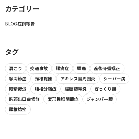
カテゴリー
BLOG
症例報告
タグ
肩こり
交通事故
腰痛症
頭痛
産後骨盤矯正
顎関節症
頸椎捻挫
アキレス腱周囲炎
シーバー病
眼精疲労
腰椎分離症
腸脛靭帯炎
ぎっくり腰
胸郭出口症候群
変形性膝関節症
ジャンパー膝
腰椎捻挫