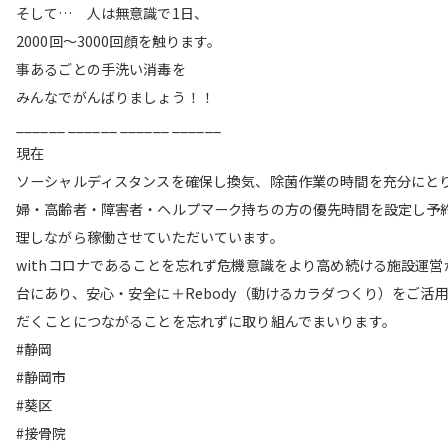
そして… 人は無意識で1日、
2000回〜3000回顔を触ります。
事あるごとの手洗い消毒を
みんなでがんばりましょう！！
______ ______ ______ ______
現在
ソーシャルディスタンスを確保し換気、除菌作業の時間を充分にと
婦・高齢者・障害者・ヘルプマーク持ちの方の優先時間を設定し予
理しながら稼働させていただいています。
withコロナであることを忘れず危機意識をより高め続ける施設運営
台にあり、安心・安全に＋Rebody（動けるカラダつくり）をご活
だくことにつながることを忘れずに取り組んでまいります。
#静岡
#静岡市
#葵区
#接骨院