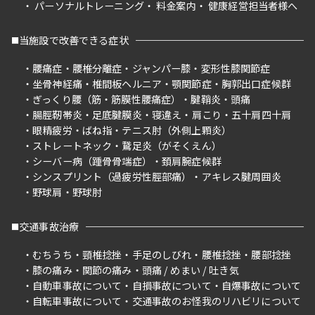
パーソナルトレーニング
料金案内
健康経営担当者様へ
当施設で改善できる症状
腰痛症
腰椎分離症
ジャンパー膝
変形性膝関節症
坐骨神経痛
椎間板ヘルニア
顎関節症
胸郭出口症候群
ぎっくり腰（筋・筋膜性腰痛症）
腱鞘炎
頭痛
腸脛靭帯炎
足底腱膜炎
寝違え
肩こり
五十肩四十肩
眼精疲労
ばね指
テニス肘（外側上顆炎）
ストレートネック
鵞足炎（がそくえん）
シーバー病（踵骨骨端症）
頚肩腕症候群
シンスプリント（過疲労性脛部痛）
アキレス腱周囲炎
野球肩
野球肘
交通事故治療
むちうち
頸椎捻挫
手足のしびれ
腰椎捻挫
腰部捻挫
膝の痛み
関節の痛み
頭痛 / めまい / 吐き気
自動車事故について
自損事故について
自爆事故について
自転車事故について
交通事故のお怪我のリハビリについて