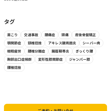
タグ
肩こり
交通事故
腰痛症
頭痛
産後骨盤矯正
顎関節症
頸椎捻挫
アキレス腱周囲炎
シーバー病
眼精疲労
腰椎分離症
腸脛靭帯炎
ぎっくり腰
胸郭出口症候群
変形性膝関節症
ジャンパー膝
腰椎捻挫
ご予約・お問い合せ