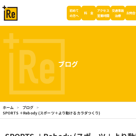
初めて
アクセス
交通事故
料 金
お問合
の方へ
営業時間
治療
ブログ
ホーム
ブログ
SPORTS ＋Rebody (スポーツ＋より動けるカラダつくり)