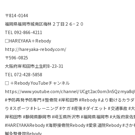
〒814-0144
福岡県福岡市城南区梅林２丁目２６−２０
TEL 092-866-4211
□HAREYAKA＋Rebody
http://hareyaka-rebody.com/
〒596-0825
大阪府岸和田市土生町8-23-31
TEL 072-428-5858
□ ＋Rebody YouTubeチャンネル
https://www.youtube.com/channel/UCgt2ac0om3nSQzmya8q
#予防再発予防専門 #整骨院 #岸和田市 #Rebody #より動けるカラ
り #スポーツ #トレーニング #ケガ #産後 #ダイエット #交通事故 #
岸和田市 #静岡県静岡市 #埼玉県所沢市 #福岡県福岡市 #大阪府泉佐
#HAREYAKARebody #海野接骨院Rebody #愛泉道院Rebody #さ
鍼灸整骨院Rebody