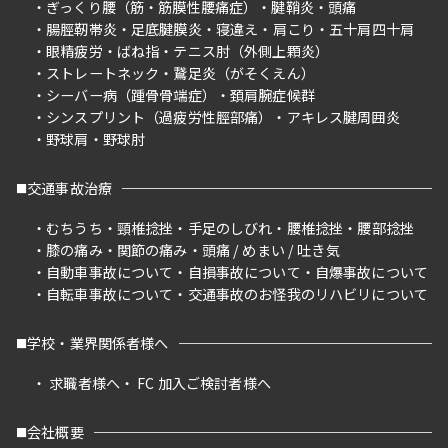
ぎっくり腰（筋・筋膜性腰痛症）
腱鞘炎
頭痛
腸脛靭帯炎
足底腱膜炎
寝違え
肩こり
五十肩四十肩
眼精疲労
ばね指
テニス肘（外側上顆炎）
ストレートネック
鵞足炎（がそくえん）
シーバー病（踵骨骨端症）
頚肩腕症候群
シンスプリント（過疲労性脛部痛）
アキレス腱周囲炎
野球肩
野球肘
交通事故治療
むちうち
頸椎捻挫
手足のしびれ
腰椎捻挫
腰部捻挫
膝の痛み
関節の痛み
頭痛 / めまい / 吐き気
自動車事故について
自損事故について
自爆事故について
自転車事故について
交通事故のお怪我のリハビリについて
学校・業界関係者様へ
求職者様へ
FC 加入ご検討者様へ
会社概要