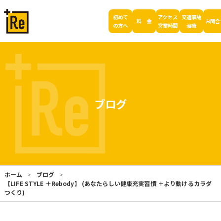
初めて
アクセス
交通事故
料 金
お問合
の方へ
営業時間
治療
ブログ
ホーム
ブログ
【LIFE STYLE ＋Rebody】 (あなたらしい健康充実習慣 ＋より動けるカラダ
つくり)