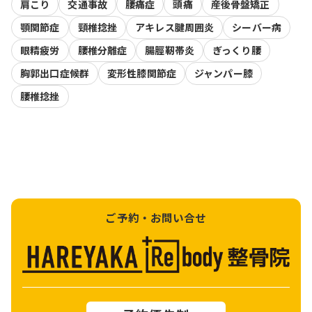
肩こり
交通事故
腰痛症
頭痛
産後骨盤矯正
顎関節症
頸椎捻挫
アキレス腱周囲炎
シーバー病
眼精疲労
腰椎分離症
腸脛靭帯炎
ぎっくり腰
胸郭出口症候群
変形性膝関節症
ジャンパー膝
腰椎捻挫
ご予約・お問い合せ