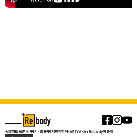
大阪府岸和田市 予防・再発予防専門院 ®HAREYAKA+Rebody整骨院