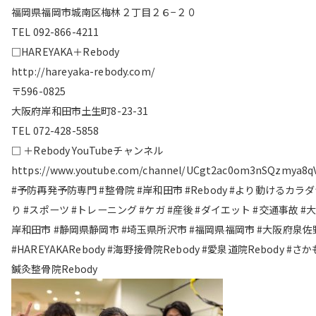
福岡県福岡市城南区梅林２丁目２６−２０
TEL 092-866-4211
□HAREYAKA＋Rebody
http://hareyaka-rebody.com/
〒596-0825
大阪府岸和田市土生町8-23-31
TEL 072-428-5858
□ ＋Rebody YouTubeチャンネル
https://www.youtube.com/channel/UCgt2ac0om3nSQzmya8q
#予防再発予防専門 #整骨院 #岸和田市 #Rebody #より動けるカラ
り #スポーツ #トレーニング #ケガ #産後 #ダイエット #交通事故 #
岸和田市 #静岡県静岡市 #埼玉県所沢市 #福岡県福岡市 #大阪府泉佐
#HAREYAKARebody #海野接骨院Rebody #愛泉道院Rebody #さ
鍼灸整骨院Rebody