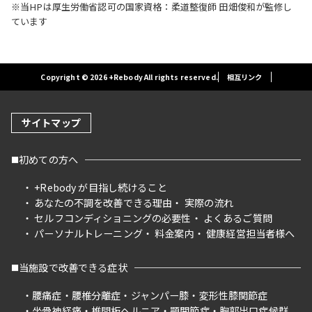
※当HPは厚生労働省認可の国家資格：柔道整復師 田畑俊和が監修し
ています
Copyright © 2026 +Rebody All rights reserved.
相互リンク
サイトマップ
初めての方へ
+Rebody が目指し続けること
あなたの不調を改善できる理由
実際の流れ
セルフコンディショニングの必要性
よくあるご質問
パーソナルトレーニング
料金案内
健康経営担当者様へ
当施設で改善できる症状
腰痛症
腰椎分離症
ジャンパー膝
変形性膝関節症
坐骨神経痛
椎間板ヘルニア
顎関節症
胸郭出口症候群