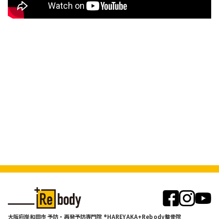
大阪府岸和田市 予防・再発予防専門院 ®HAREYAKA+Rebody整骨院