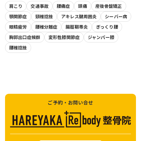
肩こり
交通事故
腰痛症
頭痛
産後骨盤矯正
顎関節症
頸椎捻挫
アキレス腱周囲炎
シーバー病
眼精疲労
腰椎分離症
腸脛靭帯炎
ぎっくり腰
胸郭出口症候群
変形性膝関節症
ジャンパー膝
腰椎捻挫
ご予約・お問い合せ