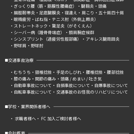
ぎっくり腰（筋・筋膜性腰痛症）
腱鞘炎
頭痛
腸脛靭帯炎
足底腱膜炎
寝違え
肩こり
五十肩四十肩
眼精疲労
ばね指
テニス肘（外側上顆炎）
ストレートネック
鵞足炎（がそくえん）
シーバー病（踵骨骨端症）
頚肩腕症候群
シンスプリント（過疲労性脛部痛）
アキレス腱周囲炎
野球肩
野球肘
交通事故治療
むちうち
頸椎捻挫
手足のしびれ
腰椎捻挫
腰部捻挫
膝の痛み
関節の痛み
頭痛 / めまい / 吐き気
自動車事故について
自損事故について
自爆事故について
自転車事故について
交通事故のお怪我のリハビリについて
学校・業界関係者様へ
求職者様へ
FC 加入ご検討者様へ
会社概要