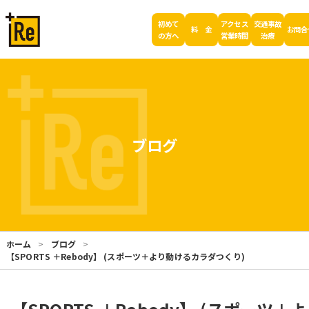
初めて
アクセス
交通事故
料 金
お問合
の方へ
営業時間
治療
ブログ
ホーム
ブログ
【SPORTS ＋Rebody】 (スポーツ＋より動けるカラダつくり)