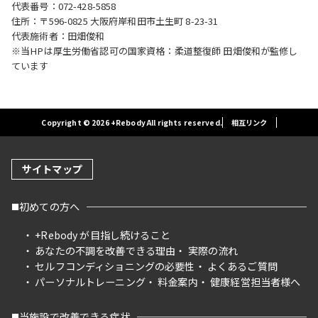
代表番号：072-428-5858
住所：〒596-0825 大阪府岸和田市土生町 8-23-31
代表施術者：田畑俊和
※当HPは厚生労働省認可の国家資格：柔道整復師 田畑俊和が監修し
ています
Copyright © 2026 +Rebody All rights reserved.
相互リンク
サイトマップ
初めての方へ
+Rebody が目指し続けること
あなたの不調を改善できる理由
実際の流れ
セルフコンディショニングの必要性
よくあるご質問
パーソナルトレーニング
料金案内
健康経営担当者様へ
当施設で改善できる症状