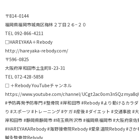
〒814-0144
福岡県福岡市城南区梅林２丁目２６−２０
TEL 092-866-4211
□HAREYAKA＋Rebody
http://hareyaka-rebody.com/
〒596-0825
大阪府岸和田市土生町8-23-31
TEL 072-428-5858
□ ＋Rebody YouTubeチャンネル
https://www.youtube.com/channel/UCgt2ac0om3nSQzmya8q
#予防再発予防専門 #整骨院 #岸和田市 #Rebody #より動けるカラ
り #スポーツ #トレーニング #ケガ #産後 #ダイエット #交通事故 #
岸和田市 #静岡県静岡市 #埼玉県所沢市 #福岡県福岡市 #大阪府泉佐
#HAREYAKARebody #海野接骨院Rebody #愛泉道院Rebody #さ
鍼灸整骨院Rebody