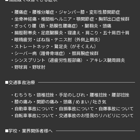
腰痛症
腰椎分離症
ジャンパー膝
変形性膝関節症
坐骨神経痛
椎間板ヘルニア
顎関節症
胸郭出口症候群
ぎっくり腰（筋・筋膜性腰痛症）
腱鞘炎
頭痛
腸脛靭帯炎
足底腱膜炎
寝違え
肩こり
五十肩四十肩
眼精疲労
ばね指
テニス肘（外側上顆炎）
ストレートネック
鵞足炎（がそくえん）
シーバー病（踵骨骨端症）
頚肩腕症候群
シンスプリント（過疲労性脛部痛）
アキレス腱周囲炎
野球肩
野球肘
交通事故治療
むちうち
頸椎捻挫
手足のしびれ
腰椎捻挫
腰部捻挫
膝の痛み
関節の痛み
頭痛 / めまい / 吐き気
自動車事故について
自損事故について
自爆事故について
自転車事故について
交通事故のお怪我のリハビリについて
学校・業界関係者様へ