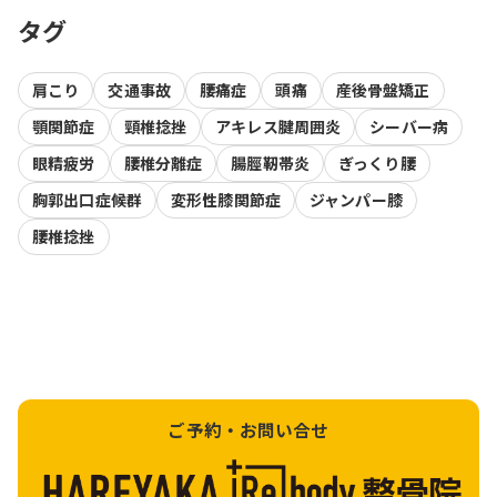
タグ
肩こり
交通事故
腰痛症
頭痛
産後骨盤矯正
顎関節症
頸椎捻挫
アキレス腱周囲炎
シーバー病
眼精疲労
腰椎分離症
腸脛靭帯炎
ぎっくり腰
胸郭出口症候群
変形性膝関節症
ジャンパー膝
腰椎捻挫
ご予約・お問い合せ