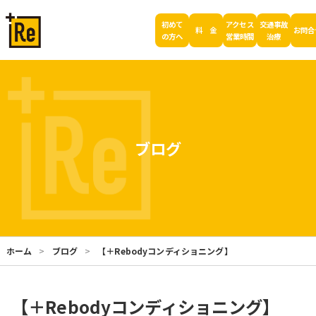
初めて
アクセス
交通事故
料 金
お問合
の方へ
営業時間
治療
ブログ
ホーム
ブログ
【＋Rebodyコンディショニング】
【＋Rebodyコンディショニング】