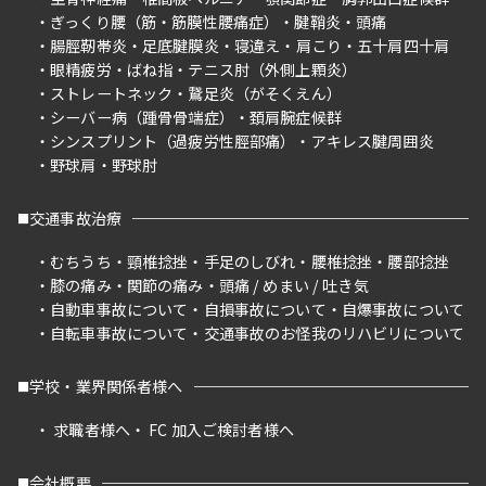
ぎっくり腰（筋・筋膜性腰痛症）
腱鞘炎
頭痛
腸脛靭帯炎
足底腱膜炎
寝違え
肩こり
五十肩四十肩
眼精疲労
ばね指
テニス肘（外側上顆炎）
ストレートネック
鵞足炎（がそくえん）
シーバー病（踵骨骨端症）
頚肩腕症候群
シンスプリント（過疲労性脛部痛）
アキレス腱周囲炎
野球肩
野球肘
交通事故治療
むちうち
頸椎捻挫
手足のしびれ
腰椎捻挫
腰部捻挫
膝の痛み
関節の痛み
頭痛 / めまい / 吐き気
自動車事故について
自損事故について
自爆事故について
自転車事故について
交通事故のお怪我のリハビリについて
学校・業界関係者様へ
求職者様へ
FC 加入ご検討者様へ
会社概要