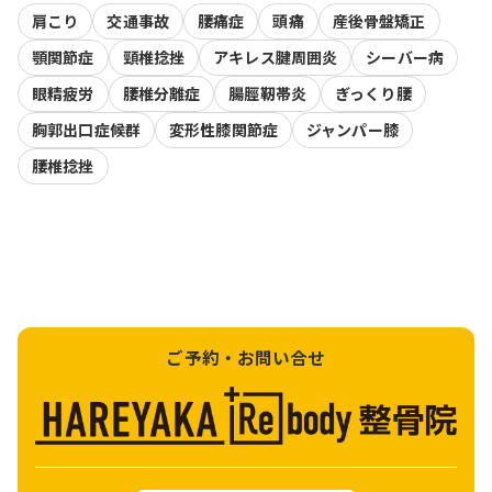
肩こり
交通事故
腰痛症
頭痛
産後骨盤矯正
顎関節症
頸椎捻挫
アキレス腱周囲炎
シーバー病
眼精疲労
腰椎分離症
腸脛靭帯炎
ぎっくり腰
胸郭出口症候群
変形性膝関節症
ジャンパー膝
腰椎捻挫
ご予約・お問い合せ