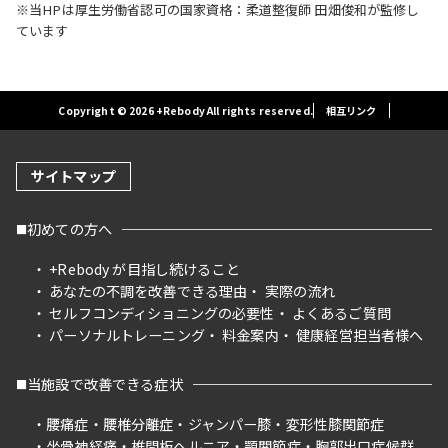
※当HPは厚生労働省認可の国家資格：柔道整復師 田畑俊和が監修し
ています
Copyright © 2026 +Rebody All rights reserved.
相互リンク
サイトマップ
初めての方へ
+Rebody が目指し続けること
あなたの不調を改善できる理由
実際の流れ
セルフコンディショニングの必要性
よくあるご質問
パーソナルトレーニング
料金案内
健康経営担当者様へ
当施設で改善できる症状
腰痛症
腰椎分離症
ジャンパー膝
変形性膝関節症
坐骨神経痛
椎間板ヘルニア
顎関節症
胸郭出口症候群