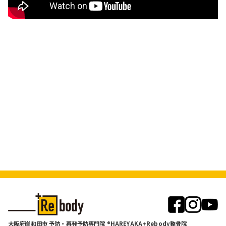
大阪府岸和田市 予防・再発予防専門院 ®HAREYAKA+Rebody整骨院