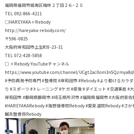
福岡県福岡市城南区梅林２丁目２６−２０
TEL 092-866-4211
□HAREYAKA＋Rebody
http://hareyaka-rebody.com/
〒596-0825
大阪府岸和田市土生町8-23-31
TEL 072-428-5858
□ ＋Rebody YouTubeチャンネル
https://www.youtube.com/channel/UCgt2ac0om3nSQzmya8q
#予防再発予防専門 #整骨院 #岸和田市 #Rebody #より動けるカラ
り #スポーツ #トレーニング #ケガ #産後 #ダイエット #交通事故 #
岸和田市 #静岡県静岡市 #埼玉県所沢市 #福岡県福岡市 #大阪府泉佐
#HAREYAKARebody #海野接骨院Rebody #愛泉道院Rebody #さ
鍼灸整骨院Rebody