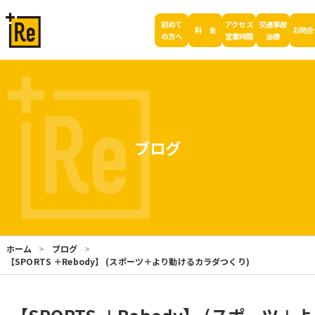
初めて
アクセス
交通事故
料 金
お問合
の方へ
営業時間
治療
ブログ
ホーム
ブログ
【SPORTS ＋Rebody】 (スポーツ＋より動けるカラダつくり)