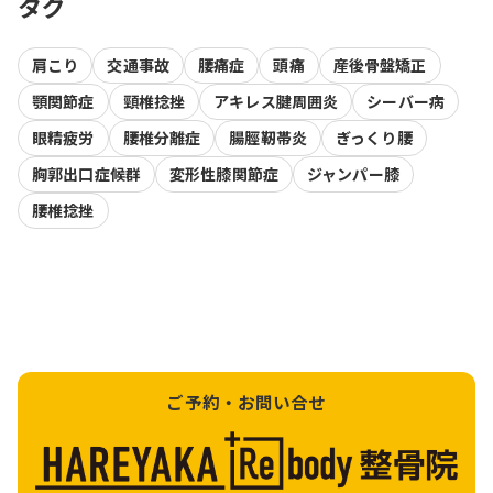
タグ
肩こり
交通事故
腰痛症
頭痛
産後骨盤矯正
顎関節症
頸椎捻挫
アキレス腱周囲炎
シーバー病
眼精疲労
腰椎分離症
腸脛靭帯炎
ぎっくり腰
胸郭出口症候群
変形性膝関節症
ジャンパー膝
腰椎捻挫
ご予約・お問い合せ