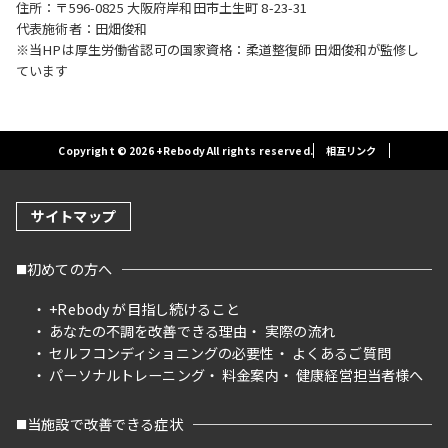
住所：〒596-0825 大阪府岸和田市土生町 8-23-31
代表施術者：田畑俊和
※当HPは厚生労働省認可の国家資格：柔道整復師 田畑俊和が監修し
ています
Copyright © 2026 +Rebody All rights reserved.
相互リンク
サイトマップ
初めての方へ
+Rebody が目指し続けること
あなたの不調を改善できる理由
実際の流れ
セルフコンディショニングの必要性
よくあるご質問
パーソナルトレーニング
料金案内
健康経営担当者様へ
当施設で改善できる症状