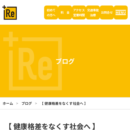
初めて
アクセス
交通事故
MENU
料 金
お問合せ
の方へ
営業時間
治療
ブログ
ホーム
ブログ
【 健康格差をなくす社会へ 】
【 健康格差をなくす社会へ 】