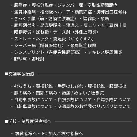
腰痛症
腰椎分離症
ジャンパー膝
変形性膝関節症
坐骨神経痛
椎間板ヘルニア
顎関節症
胸郭出口症候群
ぎっくり腰（筋・筋膜性腰痛症）
腱鞘炎
頭痛
腸脛靭帯炎
足底腱膜炎
寝違え
肩こり
五十肩四十肩
眼精疲労
ばね指
テニス肘（外側上顆炎）
ストレートネック
鵞足炎（がそくえん）
シーバー病（踵骨骨端症）
頚肩腕症候群
シンスプリント（過疲労性脛部痛）
アキレス腱周囲炎
野球肩
野球肘
交通事故治療
むちうち
頸椎捻挫
手足のしびれ
腰椎捻挫
腰部捻挫
膝の痛み
関節の痛み
頭痛 / めまい / 吐き気
自動車事故について
自損事故について
自爆事故について
自転車事故について
交通事故のお怪我のリハビリについて
学校・業界関係者様へ
求職者様へ
FC 加入ご検討者様へ