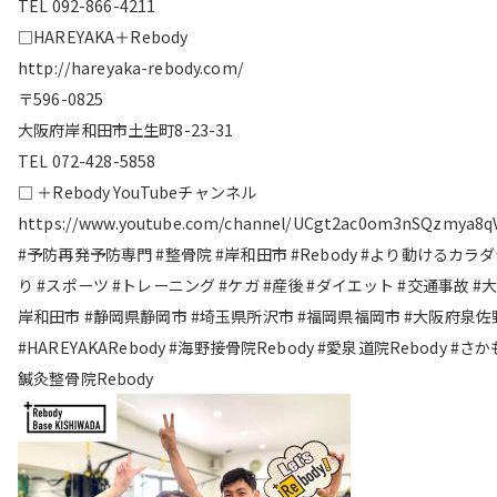
TEL 092-866-4211
□HAREYAKA＋Rebody
http://hareyaka-rebody.com/
〒596-0825
大阪府岸和田市土生町8-23-31
TEL 072-428-5858
□ ＋Rebody YouTubeチャンネル
https://www.youtube.com/channel/UCgt2ac0om3nSQzmya8q
#予防再発予防専門 #整骨院 #岸和田市 #Rebody #より動けるカラ
り #スポーツ #トレーニング #ケガ #産後 #ダイエット #交通事故 #
岸和田市 #静岡県静岡市 #埼玉県所沢市 #福岡県福岡市 #大阪府泉佐
#HAREYAKARebody #海野接骨院Rebody #愛泉道院Rebody #さ
鍼灸整骨院Rebody