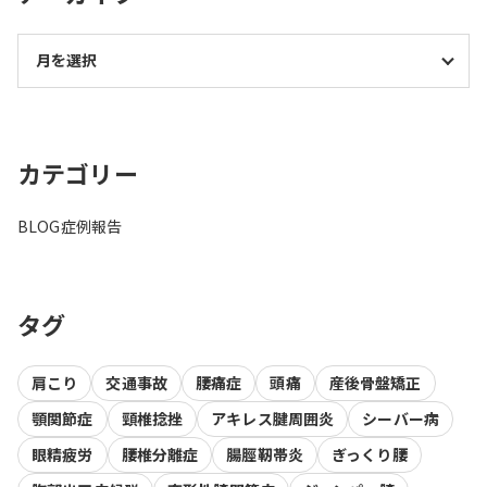
カテゴリー
BLOG
症例報告
タグ
肩こり
交通事故
腰痛症
頭痛
産後骨盤矯正
顎関節症
頸椎捻挫
アキレス腱周囲炎
シーバー病
眼精疲労
腰椎分離症
腸脛靭帯炎
ぎっくり腰