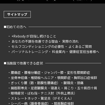
サイトマップ
初めての方へ
+Rebody が目指し続けること
あなたの不調を改善できる理由
実際の流れ
セルフコンディショニングの必要性
よくあるご質問
パーソナルトレーニング
料金案内
健康経営担当者様へ
当施設で改善できる症状
腰痛症
腰椎分離症
ジャンパー膝
変形性膝関節症
坐骨神経痛
椎間板ヘルニア
顎関節症
胸郭出口症候群
ぎっくり腰（筋・筋膜性腰痛症）
腱鞘炎
頭痛
腸脛靭帯炎
足底腱膜炎
寝違え
肩こり
五十肩四十肩
眼精疲労
ばね指
テニス肘（外側上顆炎）
ストレートネック
鵞足炎（がそくえん）
シーバー病（踵骨骨端症）
頚肩腕症候群