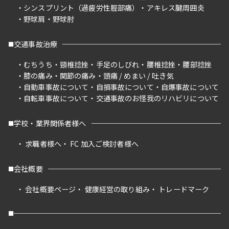
シンスプリント（過疲労性脛部痛）
アキレス腱周囲炎
野球肩
野球肘
交通事故治療
むちうち
頸椎捻挫
手足のしびれ
腰椎捻挫
腰部捻挫
膝の痛み
関節の痛み
頭痛 / めまい / 吐き気
自動車事故について
自損事故について
自爆事故について
自転車事故について
交通事故のお怪我のリハビリについて
学校・業界関係者様へ
求職者様へ
FC 加入ご検討者様へ
会社概要
会社概要ページ
健康経営の取り組み
トレードマーク