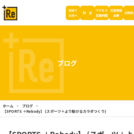
初めて
アクセス
交通事故
料 金
お問合
の方へ
営業時間
治療
ブログ
ホーム
ブログ
【SPORTS ＋Rebody】 (スポーツ＋より動けるカラダつくり)