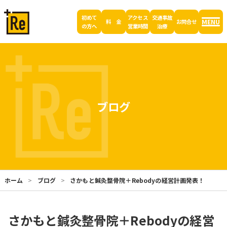
初めて
アクセス
交通事故
MENU
料 金
お問合せ
の方へ
営業時間
治療
ブログ
ホーム
ブログ
さかもと鍼灸整骨院＋Rebodyの経営計画発表！
さかもと鍼灸整骨院＋Rebodyの経営