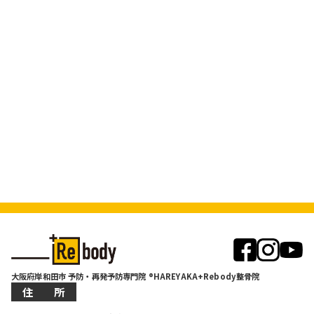
大阪府岸和田市 予防・再発予防専門院 ®HAREYAKA+Rebody整骨院
住 所