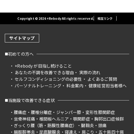
Copyright © 2026 +Rebody All rights reserved.
相互リンク
サイトマップ
初めての方へ
+Rebody が目指し続けること
あなたの不調を改善できる理由
実際の流れ
セルフコンディショニングの必要性
よくあるご質問
パーソナルトレーニング
料金案内
健康経営担当者様へ
当施設で改善できる症状
腰痛症
腰椎分離症
ジャンパー膝
変形性膝関節症
坐骨神経痛
椎間板ヘルニア
顎関節症
胸郭出口症候群
ぎっくり腰（筋・筋膜性腰痛症）
腱鞘炎
頭痛
腸脛靭帯炎
足底腱膜炎
寝違え
肩こり
五十肩四十肩