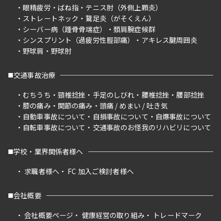
眼精疲労
ばね指
テニス肘（外側上顆炎）
ストレートネック
鵞足炎（がそくえん）
シーバー病（踵骨骨端症）
頚肩腕症候群
シンスプリント（過疲労性脛部痛）
アキレス腱周囲炎
野球肩
野球肘
交通事故治療
むちうち
頸椎捻挫
手足のしびれ
腰椎捻挫
腰部捻挫
膝の痛み
関節の痛み
頭痛 / めまい / 吐き気
自動車事故について
自損事故について
自爆事故について
自転車事故について
交通事故のお怪我のリハビリについて
学校・業界関係者様へ
求職者様へ
FC 加入ご検討者様へ
会社概要
会社概要ページ
健康経営の取り組み
トレードマーク