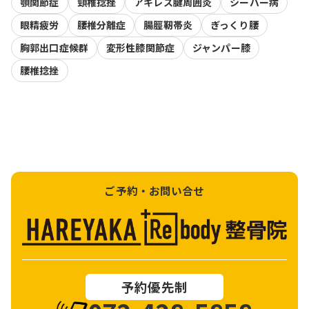
顎関節症
頸椎捻挫
アキレス腱周囲炎
シーバー病
眼精疲労
腰椎分離症
腸脛靭帯炎
ぎっくり腰
胸郭出口症候群
変形性膝関節症
ジャンパー膝
腰椎捻挫
ご予約・お問い合せ
予約優先制