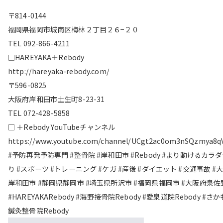
〒814-0144
福岡県福岡市城南区梅林２丁目２６−２０
TEL 092-866-4211
□HAREYAKA＋Rebody
http://hareyaka-rebody.com/
〒596-0825
大阪府岸和田市土生町8-23-31
TEL 072-428-5858
□ ＋Rebody YouTubeチャンネル
https://www.youtube.com/channel/UCgt2ac0om3nSQzmya8q
#予防再発予防専門 #整骨院 #岸和田市 #Rebody #より動けるカラ
り #スポーツ #トレーニング #ケガ #産後 #ダイエット #交通事故 #
岸和田市 #静岡県静岡市 #埼玉県所沢市 #福岡県福岡市 #大阪府泉佐
#HAREYAKARebody #海野接骨院Rebody #愛泉道院Rebody #さ
鍼灸整骨院Rebody