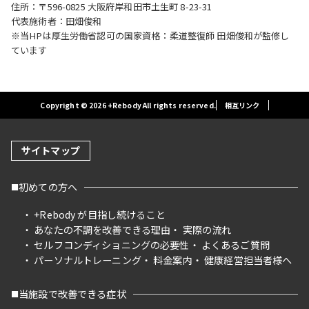
住所：〒596-0825 大阪府岸和田市土生町 8-23-31
代表施術者：田畑俊和
※当HPは厚生労働省認可の国家資格：柔道整復師 田畑俊和が監修し
ています
Copyright © 2026 +Rebody All rights reserved.
相互リンク
サイトマップ
初めての方へ
+Rebody が目指し続けること
あなたの不調を改善できる理由
実際の流れ
セルフコンディショニングの必要性
よくあるご質問
パーソナルトレーニング
料金案内
健康経営担当者様へ
当施設で改善できる症状