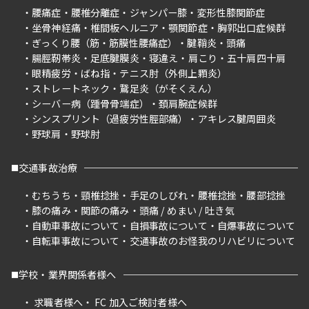
腰痛症
腰椎分離症
ジャンパー膝
変形性膝関節症
坐骨神経痛
椎間板ヘルニア
顎関節症
胸郭出口症候群
ぎっくり腰（筋・筋膜性腰痛症）
腱鞘炎
頭痛
腸脛靭帯炎
足底腱膜炎
寝違え
肩こり
五十肩四十肩
眼精疲労
ばね指
テニス肘（外側上顆炎）
ストレートネック
鵞足炎（がそくえん）
シーバー病（踵骨骨端症）
頚肩腕症候群
シンスプリント（過疲労性脛部痛）
アキレス腱周囲炎
野球肩
野球肘
交通事故治療
むちうち
頸椎捻挫
手足のしびれ
腰椎捻挫
腰部捻挫
膝の痛み
関節の痛み
頭痛 / めまい / 吐き気
自動車事故について
自損事故について
自爆事故について
自転車事故について
交通事故のお怪我のリハビリについて
学校・業界関係者様へ
求職者様へ
FC 加入ご検討者様へ