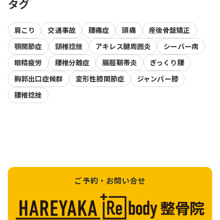
タグ
肩こり
交通事故
腰痛症
頭痛
産後骨盤矯正
顎関節症
頸椎捻挫
アキレス腱周囲炎
シーバー病
眼精疲労
腰椎分離症
腸脛靭帯炎
ぎっくり腰
胸郭出口症候群
変形性膝関節症
ジャンパー膝
腰椎捻挫
ご予約・お問い合せ