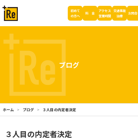
初めて
アクセス
交通事故
料 金
お問合
の方へ
営業時間
治療
ブログ
ホーム
ブログ
３人目の内定者決定
３人目の内定者決定