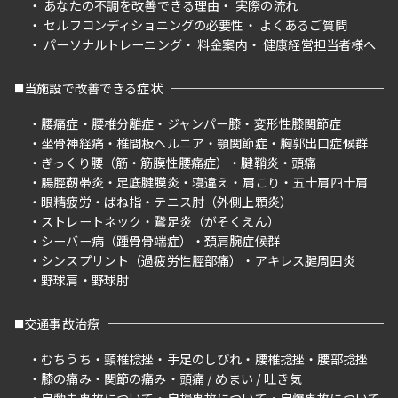
あなたの不調を改善できる理由
実際の流れ
セルフコンディショニングの必要性
よくあるご質問
パーソナルトレーニング
料金案内
健康経営担当者様へ
当施設で改善できる症状
腰痛症
腰椎分離症
ジャンパー膝
変形性膝関節症
坐骨神経痛
椎間板ヘルニア
顎関節症
胸郭出口症候群
ぎっくり腰（筋・筋膜性腰痛症）
腱鞘炎
頭痛
腸脛靭帯炎
足底腱膜炎
寝違え
肩こり
五十肩四十肩
眼精疲労
ばね指
テニス肘（外側上顆炎）
ストレートネック
鵞足炎（がそくえん）
シーバー病（踵骨骨端症）
頚肩腕症候群
シンスプリント（過疲労性脛部痛）
アキレス腱周囲炎
野球肩
野球肘
交通事故治療
むちうち
頸椎捻挫
手足のしびれ
腰椎捻挫
腰部捻挫
膝の痛み
関節の痛み
頭痛 / めまい / 吐き気