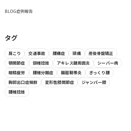
BLOG
症例報告
タグ
肩こり
交通事故
腰痛症
頭痛
産後骨盤矯正
顎関節症
頸椎捻挫
アキレス腱周囲炎
シーバー病
眼精疲労
腰椎分離症
腸脛靭帯炎
ぎっくり腰
胸郭出口症候群
変形性膝関節症
ジャンパー膝
腰椎捻挫