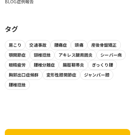
BLOG
症例報告
タグ
肩こり
交通事故
腰痛症
頭痛
産後骨盤矯正
顎関節症
頸椎捻挫
アキレス腱周囲炎
シーバー病
眼精疲労
腰椎分離症
腸脛靭帯炎
ぎっくり腰
胸郭出口症候群
変形性膝関節症
ジャンパー膝
腰椎捻挫