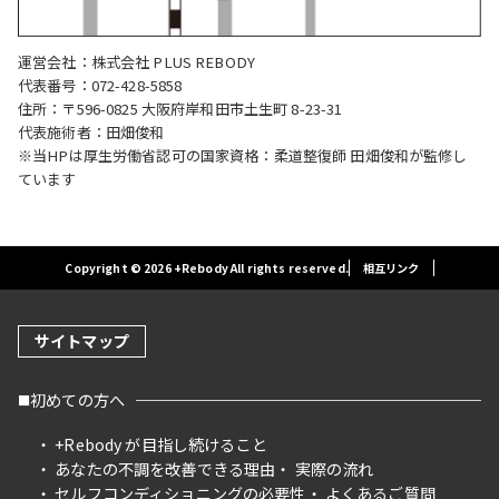
運営会社：株式会社 PLUS REBODY
代表番号：072-428-5858
住所：〒596-0825 大阪府岸和田市土生町 8-23-31
代表施術者：田畑俊和
※当HPは厚生労働省認可の国家資格：柔道整復師 田畑俊和が監修し
ています
Copyright © 2026 +Rebody All rights reserved.
相互リンク
サイトマップ
初めての方へ
+Rebody が目指し続けること
あなたの不調を改善できる理由
実際の流れ
セルフコンディショニングの必要性
よくあるご質問