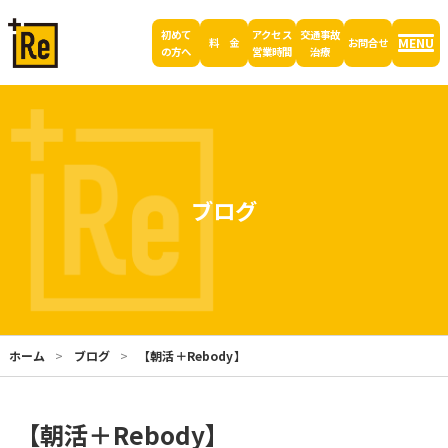
初めて
アクセス
交通事故
MENU
料 金
お問合せ
の方へ
営業時間
治療
ブログ
ホーム
ブログ
【朝活＋Rebody】
【朝活＋Rebody】