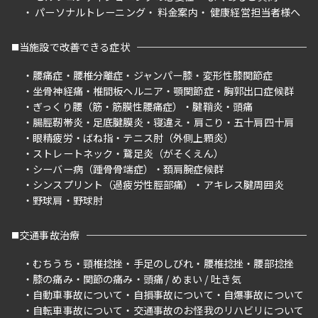
パーソナルトレーニング
料金案内
健康経営担当者様へ
当施設で改善できる症状
腰痛症
腰椎分離症
ジャンパー膝
変形性膝関節症
坐骨神経痛
椎間板ヘルニア
顎関節症
胸郭出口症候群
ぎっくり腰（筋・筋膜性腰痛症）
腱鞘炎
頭痛
腸脛靭帯炎
足底腱膜炎
寝違え
肩こり
五十肩四十肩
眼精疲労
ばね指
テニス肘（外側上顆炎）
ストレートネック
鵞足炎（がそくえん）
シーバー病（踵骨骨端症）
頚肩腕症候群
シンスプリント（過疲労性脛部痛）
アキレス腱周囲炎
野球肩
野球肘
交通事故治療
むちうち
頸椎捻挫
手足のしびれ
腰椎捻挫
腰部捻挫
膝の痛み
関節の痛み
頭痛 / めまい / 吐き気
自動車事故について
自損事故について
自爆事故について
自転車事故について
交通事故のお怪我のリハビリについて