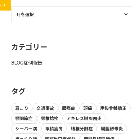
 ＞
カテゴリー
BLOG
症例報告
タグ
肩こり
交通事故
腰痛症
頭痛
産後骨盤矯正
顎関節症
頸椎捻挫
アキレス腱周囲炎
シーバー病
眼精疲労
腰椎分離症
腸脛靭帯炎
ぎっくり腰
胸郭出口症候群
変形性膝関節症