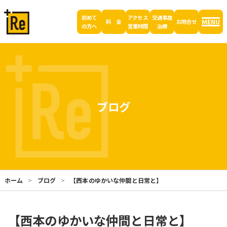
初めて
アクセス
交通事故
MENU
料 金
お問合せ
の方へ
営業時間
治療
ブログ
ホーム
ブログ
【西本のゆかいな仲間と日常と】
【西本のゆかいな仲間と日常と】