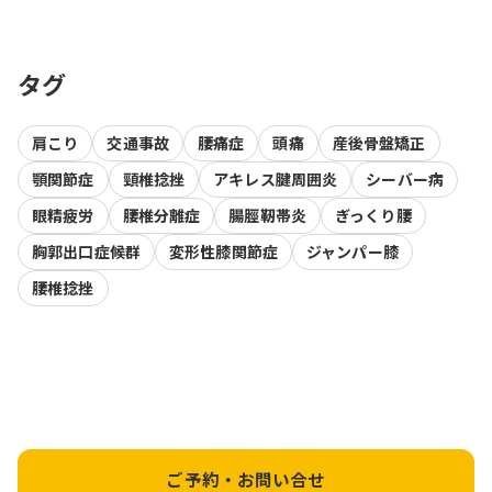
タグ
肩こり
交通事故
腰痛症
頭痛
産後骨盤矯正
顎関節症
頸椎捻挫
アキレス腱周囲炎
シーバー病
眼精疲労
腰椎分離症
腸脛靭帯炎
ぎっくり腰
胸郭出口症候群
変形性膝関節症
ジャンパー膝
腰椎捻挫
ご予約・お問い合せ