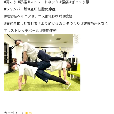
#肩こり #頭痛 #ストレートネック #腰痛 #ぎっくり腰
#ジャンパー膝 #変形性膝関節症
#椎間板ヘルニア #テニス肘 #野球肘 #捻挫
#交通事故 #むち打ち #より動けるカラダつくり #健康格差をなく
す #ストレッチポール #機能運動
カテゴリー：
BLOG