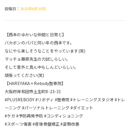
投稿日：
2023年6月30日
【西本のゆかいな仲間と日常と】
バカボンのパパと同い年の西本です。
なにやら楽しそうなことをやっています(笑)
マッチョ藤原先生の力試しらしい。
そして意外と真ん中もしんどいらしい。
頑張ってください(笑)
【HAREYAKA＋Rebody整骨院】
大阪府岸和田市土生町8-23-31
#PLUSREBODY #リボディ #整骨院 #トレーニングスタジオ #トレ
ーニング #パーソナルトレーニング #ダイエット
#ケガ #予防再発予防 #コンディショニング
#スポーツ傷害 #産後骨盤矯正 #姿勢改善