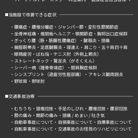
当施設で改善できる症状
腰痛症
腰椎分離症
ジャンパー膝
変形性膝関節症
坐骨神経痛
椎間板ヘルニア
顎関節症
胸郭出口症候群
ぎっくり腰（筋・筋膜性腰痛症）
腱鞘炎
頭痛
腸脛靭帯炎
足底腱膜炎
寝違え
肩こり
五十肩四十肩
眼精疲労
ばね指
テニス肘（外側上顆炎）
ストレートネック
鵞足炎（がそくえん）
シーバー病（踵骨骨端症）
頚肩腕症候群
シンスプリント（過疲労性脛部痛）
アキレス腱周囲炎
野球肩
野球肘
交通事故治療
むちうち
頸椎捻挫
手足のしびれ
腰椎捻挫
腰部捻挫
膝の痛み
関節の痛み
頭痛 / めまい / 吐き気
自動車事故について
自損事故について
自爆事故について
自転車事故について
交通事故のお怪我のリハビリについて