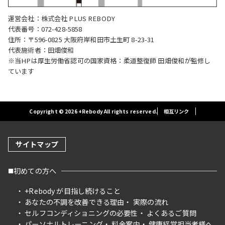
運営会社：株式会社 PLUS REBODY
代表番号：072-428-5858
住所：〒596-0825 大阪府岸和田市土生町 8-23-31
代表施術者：田畑俊和
※当HPは厚生労働省認可の国家資格：柔道整復師 田畑俊和が監修し
ています
Copyright © 2026 +Rebody All rights reserved.
相互リンク
サイトマップ
初めての方へ
+Rebody が目指し続けること
あなたの不調を改善できる理由
実際の流れ
セルフコンディショニングの必要性
よくあるご質問
パーソナルトレーニング
料金案内
健康経営担当者様へ