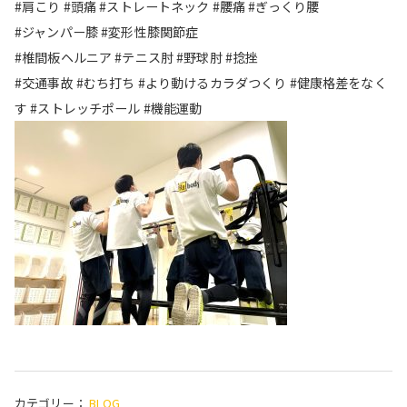
#肩こり #頭痛 #ストレートネック #腰痛 #ぎっくり腰
#ジャンパー膝 #変形性膝関節症
#椎間板ヘルニア #テニス肘 #野球肘 #捻挫
#交通事故 #むち打ち #より動けるカラダつくり #健康格差をなく
す #ストレッチポール #機能運動
カテゴリー：
BLOG