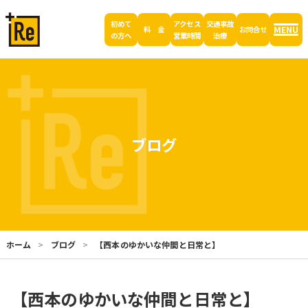
初めて
アクセス
交通事故
MENU
料 金
お問合せ
の方へ
営業時間
治療
ブログ
ホーム
ブログ
【西本のゆかいな仲間と日常と】
【西本のゆかいな仲間と日常と】