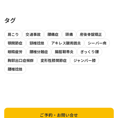
タグ
肩こり
交通事故
腰痛症
頭痛
産後骨盤矯正
顎関節症
頸椎捻挫
アキレス腱周囲炎
シーバー病
眼精疲労
腰椎分離症
腸脛靭帯炎
ぎっくり腰
胸郭出口症候群
変形性膝関節症
ジャンパー膝
腰椎捻挫
ご予約・お問い合せ