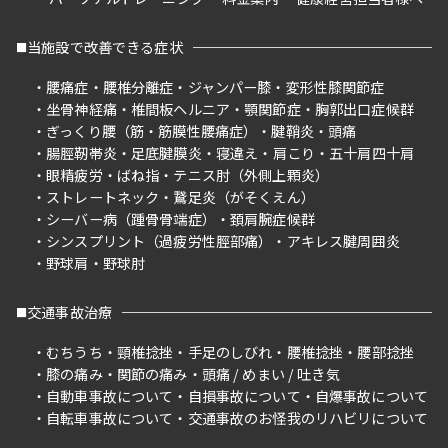
当施設で改善できる症状
腰痛症
腰椎分離症
ジャンパー膝
変形性膝関節症
坐骨神経痛
椎間板ヘルニア
顎関節症
胸郭出口症候群
ぎっくり腰（筋・筋膜性腰痛症）
腱鞘炎
頭痛
腸脛靭帯炎
足底腱膜炎
寝違え
肩こり
五十肩四十肩
眼精疲労
ばね指
テニス肘（外側上顆炎）
ストレートネック
鵞足炎（がそくえん）
シーバー病（踵骨骨端症）
頚肩腕症候群
シンスプリント（過疲労性脛部痛）
アキレス腱周囲炎
野球肩
野球肘
交通事故治療
むちうち
頸椎捻挫
手足のしびれ
腰椎捻挫
腰部捻挫
膝の痛み
関節の痛み
頭痛 / めまい / 吐き気
自動車事故について
自損事故について
自爆事故について
自転車事故について
交通事故のお怪我のリハビリについて