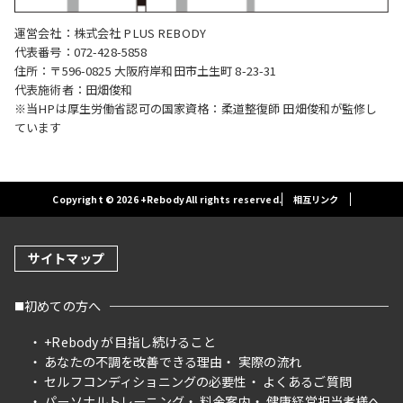
運営会社：株式会社 PLUS REBODY
代表番号：072-428-5858
住所：〒596-0825 大阪府岸和田市土生町 8-23-31
代表施術者：田畑俊和
※当HPは厚生労働省認可の国家資格：柔道整復師 田畑俊和が監修し
ています
Copyright © 2026 +Rebody All rights reserved.
相互リンク
サイトマップ
初めての方へ
+Rebody が目指し続けること
あなたの不調を改善できる理由
実際の流れ
セルフコンディショニングの必要性
よくあるご質問
パーソナルトレーニング
料金案内
健康経営担当者様へ