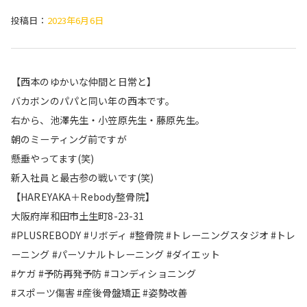
投稿日：
2023年6月6日
【西本のゆかいな仲間と日常と】
バカボンのパパと同い年の西本です。
右から、池澤先生・小笠原先生・藤原先生。
朝のミーティング前ですが
懸垂やってます(笑)
新入社員と最古参の戦いです(笑)
【HAREYAKA＋Rebody整骨院】
大阪府岸和田市土生町8-23-31
#PLUSREBODY #リボディ #整骨院 #トレーニングスタジオ #トレ
ーニング #パーソナルトレーニング #ダイエット
#ケガ #予防再発予防 #コンディショニング
#スポーツ傷害 #産後骨盤矯正 #姿勢改善