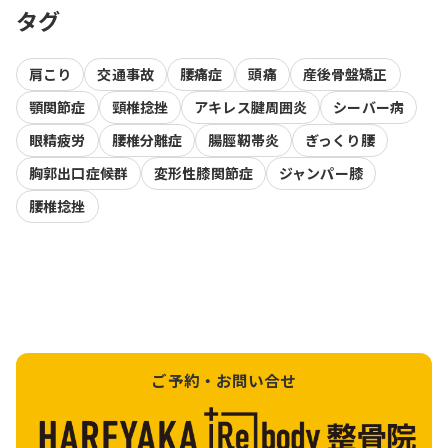
タグ
肩こり
交通事故
腰痛症
頭痛
産後骨盤矯正
顎関節症
頸椎捻挫
アキレス腱周囲炎
シーバー病
眼精疲労
腰椎分離症
腸脛靭帯炎
ぎっくり腰
胸郭出口症候群
変形性膝関節症
ジャンパー膝
腰椎捻挫
ご予約・お問い合せ