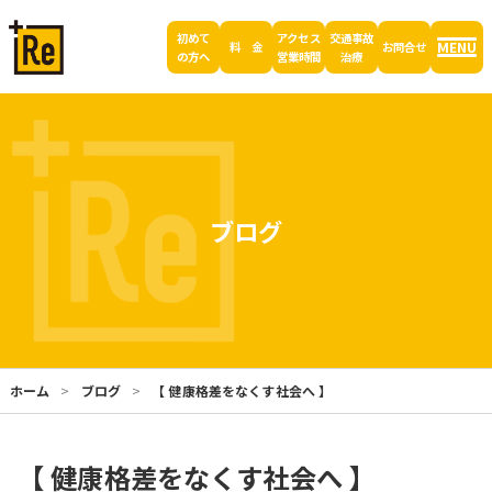
初めて
アクセス
交通事故
MENU
料 金
お問合せ
の方へ
営業時間
治療
ブログ
ホーム
ブログ
【 健康格差をなくす社会へ 】
【 健康格差をなくす社会へ 】