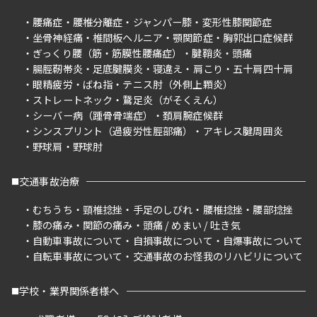
腰痛症
腰椎分離症
ジャンパー膝
変形性膝関節症
坐骨神経痛
椎間板ヘルニア
顎関節症
胸郭出口症候群
ぎっくり腰（筋・筋膜性腰痛症）
腱鞘炎
頭痛
腸脛靭帯炎
足底腱膜炎
寝違え
肩こり
五十肩四十肩
眼精疲労
ばね指
テニス肘（外側上顆炎）
ストレートネック
鵞足炎（がそくえん）
シーバー病（踵骨骨端症）
頚肩腕症候群
シンスプリント（過疲労性脛部痛）
アキレス腱周囲炎
野球肩
野球肘
交通事故治療
むちうち
頸椎捻挫
手足のしびれ
腰椎捻挫
腰部捻挫
膝の痛み
関節の痛み
頭痛 / めまい / 吐き気
自動車事故について
自損事故について
自爆事故について
自転車事故について
交通事故のお怪我のリハビリについて
学校・業界関係者様へ