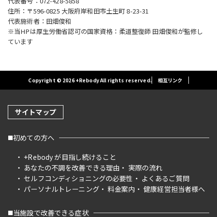
代表番号：072-428-5858
住所：〒596-0825 大阪府岸和田市土生町 8-23-31
代表施術者：田畑俊和
※当HPは厚生労働省認可の国家資格：柔道整復師 田畑俊和が監修し
ています
Copyright © 2026 +Rebody All rights reserved.
相互リンク
サイトマップ
初めての方へ
+Rebody が目指し続けること
あなたの不調を改善できる理由
実際の流れ
セルフコンディショニングの必要性
よくあるご質問
パーソナルトレーニング
料金案内
健康経営担当者様へ
当施設で改善できる症状