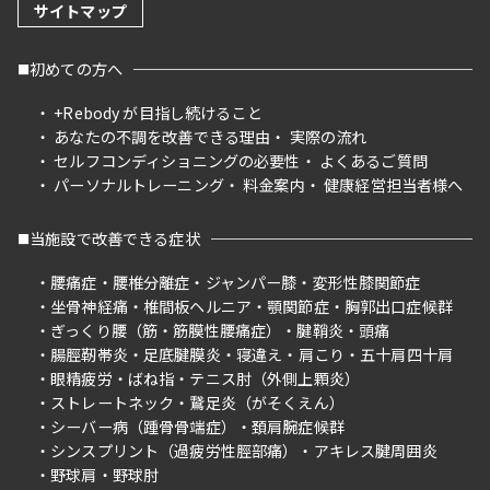
サイトマップ
初めての方へ
+Rebody が目指し続けること
あなたの不調を改善できる理由
実際の流れ
セルフコンディショニングの必要性
よくあるご質問
パーソナルトレーニング
料金案内
健康経営担当者様へ
当施設で改善できる症状
腰痛症
腰椎分離症
ジャンパー膝
変形性膝関節症
坐骨神経痛
椎間板ヘルニア
顎関節症
胸郭出口症候群
ぎっくり腰（筋・筋膜性腰痛症）
腱鞘炎
頭痛
腸脛靭帯炎
足底腱膜炎
寝違え
肩こり
五十肩四十肩
眼精疲労
ばね指
テニス肘（外側上顆炎）
ストレートネック
鵞足炎（がそくえん）
シーバー病（踵骨骨端症）
頚肩腕症候群
シンスプリント（過疲労性脛部痛）
アキレス腱周囲炎
野球肩
野球肘