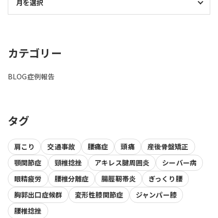
カテゴリー
BLOG
症例報告
タグ
肩こり
交通事故
腰痛症
頭痛
産後骨盤矯正
顎関節症
頸椎捻挫
アキレス腱周囲炎
シーバー病
眼精疲労
腰椎分離症
腸脛靭帯炎
ぎっくり腰
胸郭出口症候群
変形性膝関節症
ジャンパー膝
腰椎捻挫