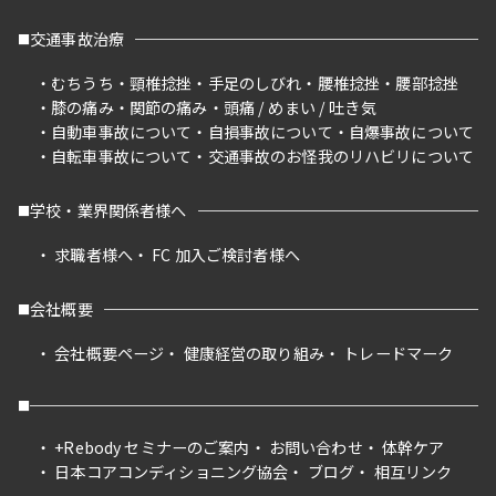
交通事故治療
むちうち
頸椎捻挫
手足のしびれ
腰椎捻挫
腰部捻挫
膝の痛み
関節の痛み
頭痛 / めまい / 吐き気
自動車事故について
自損事故について
自爆事故について
自転車事故について
交通事故のお怪我のリハビリについて
学校・業界関係者様へ
求職者様へ
FC 加入ご検討者様へ
会社概要
会社概要ページ
健康経営の取り組み
トレードマーク
+Rebody セミナーのご案内
お問い合わせ
体幹ケア
日本コアコンディショニング協会
ブログ
相互リンク