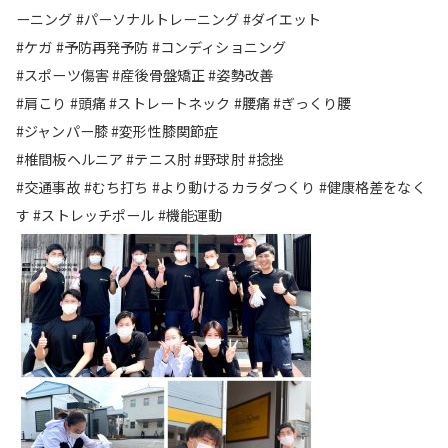
ーニング #パーソナルトレーニング #ダイエット
#ケガ #予防再発予防 #コンディショニング
#スポーツ傷害 #産後骨盤矯正 #姿勢改善
#肩こり #頭痛 #ストレートネック #腰痛 #ぎっくり腰
#ジャンパー膝 #変形性膝関節症
#椎間板ヘルニア #テニス肘 #野球肘 #捻挫
#交通事故 #むち打ち #より動けるカラダつくり #健康格差をなく
す #ストレッチポール #機能運動