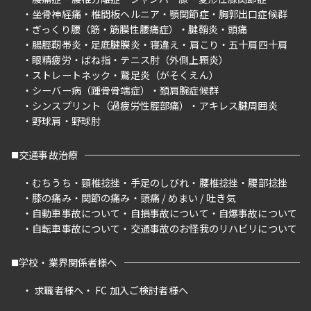
坐骨神経痛
椎間板ヘルニア
顎関節症
胸郭出口症候群
ぎっくり腰（筋・筋膜性腰痛症）
腱鞘炎
頭痛
腸脛靭帯炎
足底腱膜炎
寝違え
肩こり
五十肩四十肩
眼精疲労
ばね指
テニス肘（外側上顆炎）
ストレートネック
鵞足炎（がそくえん）
シーバー病（踵骨骨端症）
頚肩腕症候群
シンスプリント（過疲労性脛部痛）
アキレス腱周囲炎
野球肩
野球肘
交通事故治療
むちうち
頸椎捻挫
手足のしびれ
腰椎捻挫
腰部捻挫
膝の痛み
関節の痛み
頭痛 / めまい / 吐き気
自動車事故について
自損事故について
自爆事故について
自転車事故について
交通事故のお怪我のリハビリについて
学校・業界関係者様へ
求職者様へ
FC 加入ご検討者様へ