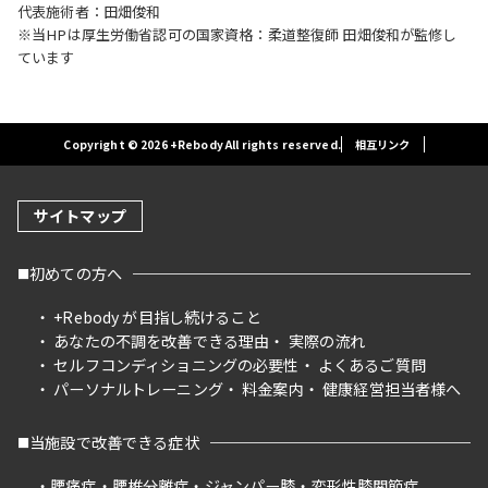
代表施術者：田畑俊和
※当HPは厚生労働省認可の国家資格：柔道整復師 田畑俊和が監修し
ています
Copyright © 2026 +Rebody All rights reserved.
相互リンク
サイトマップ
初めての方へ
+Rebody が目指し続けること
あなたの不調を改善できる理由
実際の流れ
セルフコンディショニングの必要性
よくあるご質問
パーソナルトレーニング
料金案内
健康経営担当者様へ
当施設で改善できる症状
腰痛症
腰椎分離症
ジャンパー膝
変形性膝関節症