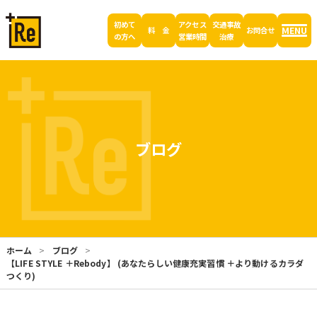
初めて
アクセス
交通事故
MENU
料 金
お問合せ
の方へ
営業時間
治療
ブログ
ホーム
ブログ
【LIFE STYLE ＋Rebody】 (あなたらしい健康充実習慣 ＋より動けるカラダ
つくり)