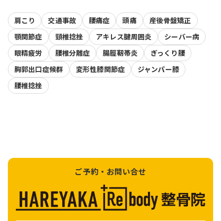
肩こり
交通事故
腰痛症
頭痛
産後骨盤矯正
顎関節症
頸椎捻挫
アキレス腱周囲炎
シーバー病
眼精疲労
腰椎分離症
腸脛靭帯炎
ぎっくり腰
胸郭出口症候群
変形性膝関節症
ジャンパー膝
腰椎捻挫
ご予約・お問い合せ