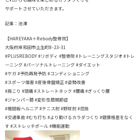
サポートさせていただきます。
記事：池澤
【HAREYAKA＋Rebody整骨院】
大阪府岸和田市土生町8-23-31
#PLUSREBODY #リボディ #整骨院 #トレーニングスタジオ #トレ
ーニング #パーソナルトレーニング #ダイエット
#ケガ #予防再発予防 #コンディショニング
#スポーツ傷害 #産後骨盤矯正 #姿勢改善
#肩こり #頭痛 #ストレートネック #腰痛 #ぎっくり腰
#ジャンパー膝 #変形性膝関節症
#椎間板ヘルニア #テニス肘 #野球肘 #捻挫
#交通事故 #むち打ち #より動けるカラダつくり #健康格差をなく
す #ストレッチポール #機能運動