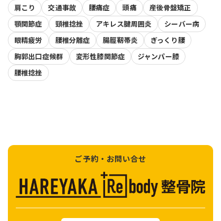
肩こり
交通事故
腰痛症
頭痛
産後骨盤矯正
顎関節症
頸椎捻挫
アキレス腱周囲炎
シーバー病
眼精疲労
腰椎分離症
腸脛靭帯炎
ぎっくり腰
胸郭出口症候群
変形性膝関節症
ジャンパー膝
腰椎捻挫
ご予約・お問い合せ