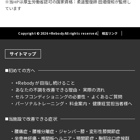
※当HPは厚生労働省認可の国家資格：柔道整復師 田畑俊和が監修し
ています
Copyright © 2026 +Rebody All rights reserved.
相互リンク
サイトマップ
初めての方へ
+Rebody が目指し続けること
あなたの不調を改善できる理由
実際の流れ
セルフコンディショニングの必要性
よくあるご質問
パーソナルトレーニング
料金案内
健康経営担当者様へ
当施設で改善できる症状
腰痛症
腰椎分離症
ジャンパー膝
変形性膝関節症
坐骨神経痛
椎間板ヘルニア
顎関節症
胸郭出口症候群