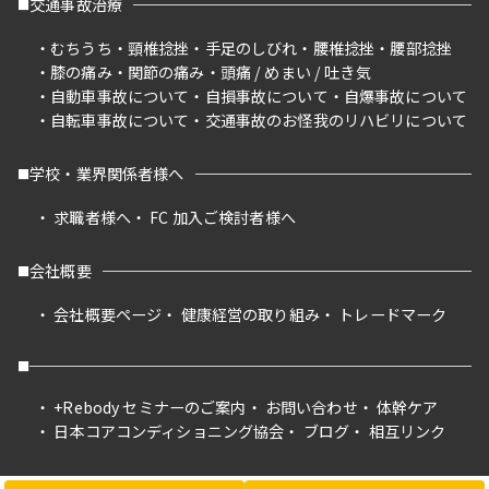
交通事故治療
むちうち
頸椎捻挫
手足のしびれ
腰椎捻挫
腰部捻挫
膝の痛み
関節の痛み
頭痛 / めまい / 吐き気
自動車事故について
自損事故について
自爆事故について
自転車事故について
交通事故のお怪我のリハビリについて
学校・業界関係者様へ
求職者様へ
FC 加入ご検討者様へ
会社概要
会社概要ページ
健康経営の取り組み
トレードマーク
+Rebody セミナーのご案内
お問い合わせ
体幹ケア
日本コアコンディショニング協会
ブログ
相互リンク