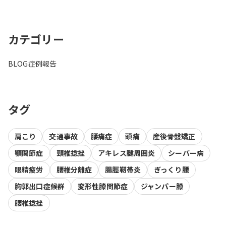
カテゴリー
BLOG
症例報告
タグ
肩こり
交通事故
腰痛症
頭痛
産後骨盤矯正
顎関節症
頸椎捻挫
アキレス腱周囲炎
シーバー病
眼精疲労
腰椎分離症
腸脛靭帯炎
ぎっくり腰
胸郭出口症候群
変形性膝関節症
ジャンパー膝
腰椎捻挫