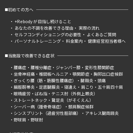
初めての方へ
+Rebody が目指し続けること
あなたの不調を改善できる理由
実際の流れ
セルフコンディショニングの必要性
よくあるご質問
パーソナルトレーニング
料金案内
健康経営担当者様へ
当施設で改善できる症状
腰痛症
腰椎分離症
ジャンパー膝
変形性膝関節症
坐骨神経痛
椎間板ヘルニア
顎関節症
胸郭出口症候群
ぎっくり腰（筋・筋膜性腰痛症）
腱鞘炎
頭痛
腸脛靭帯炎
足底腱膜炎
寝違え
肩こり
五十肩四十肩
眼精疲労
ばね指
テニス肘（外側上顆炎）
ストレートネック
鵞足炎（がそくえん）
シーバー病（踵骨骨端症）
頚肩腕症候群
シンスプリント（過疲労性脛部痛）
アキレス腱周囲炎
野球肩
野球肘