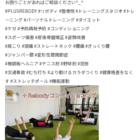
お困りごとがあればご相談ください^_^
#PLUSREBODY #リボディ #整骨院 #トレーニングスタジオ #トレ
ーニング #パーソナルトレーニング #ダイエット
#ケガ #予防再発予防 #コンディショニング
#スポーツ傷害 #産後骨盤矯正 #姿勢改善
#肩こり #頭痛 #ストレートネック #腰痛 #ぎっくり腰
#ジャンパー膝 #変形性膝関節症
#椎間板ヘルニア #テニス肘 #野球肘 #捻挫
#交通事故 #むち打ち #より動けるカラダつくり #健康格差をなく
す #ストレッチポール #機能運動