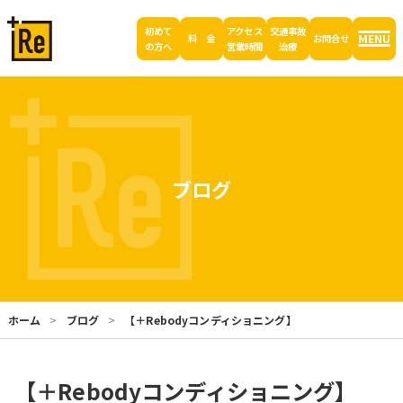
初めて
アクセス
交通事故
MENU
料 金
お問合せ
の方へ
営業時間
治療
ブログ
ホーム
ブログ
【＋Rebodyコンディショニング】
【＋Rebodyコンディショニング】