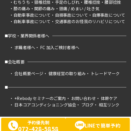
むちうち
頸椎捻挫
手足のしびれ
腰椎捻挫
腰部捻挫
膝の痛み
関節の痛み
頭痛 / めまい / 吐き気
自動車事故について
自損事故について
自爆事故について
自転車事故について
交通事故のお怪我のリハビリについて
学校・業界関係者様へ
求職者様へ
FC 加入ご検討者様へ
会社概要
会社概要ページ
健康経営の取り組み
トレードマーク
+Rebody セミナーのご案内
お問い合わせ
体幹ケア
日本コアコンディショニング協会
ブログ
相互リンク
予約優先制
LINEで簡単予約
072-428-5858