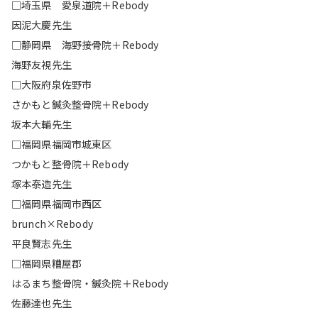
□埼玉県 愛泉道院＋Rebody
因泥大慶先生
□静岡県 海野接骨院＋Rebody
海野友視先生
□大阪府泉佐野市
さかもと鍼灸整骨院＋Rebody
坂本大輔先生
□福岡県福岡市城東区
つかもと整骨院＋Rebody
塚本泰造先生
□福岡県福岡市西区
brunch×Rebody
平良賢志先生
□福岡県糟屋郡
はるまち整骨院・鍼灸院＋Rebody
佐藤達也先生