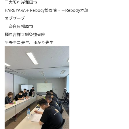
□大阪府岸和田市
HAREYAKA＋Rebody整骨院・＋Rebody本部
オブザーブ
□奈良県橿原市
橿原吉祥寺鍼灸整骨院
平野圭ニ先生、ゆかり先生