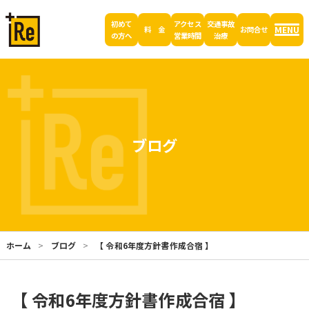
初めて
アクセス
交通事故
MENU
料 金
お問合せ
の方へ
営業時間
治療
ブログ
ホーム
ブログ
【 令和6年度方針書作成合宿 】
【 令和6年度方針書作成合宿 】