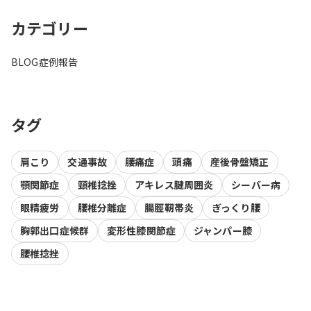
カテゴリー
BLOG
症例報告
タグ
肩こり
交通事故
腰痛症
頭痛
産後骨盤矯正
顎関節症
頸椎捻挫
アキレス腱周囲炎
シーバー病
眼精疲労
腰椎分離症
腸脛靭帯炎
ぎっくり腰
胸郭出口症候群
変形性膝関節症
ジャンパー膝
腰椎捻挫