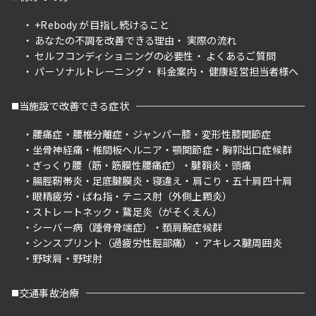
+Rebody が目指し続けること
あなたの不調を改善できる理由
実際の流れ
セルフコンディショニングの必要性
よくあるご質問
パーソナルトレーニング
料金案内
健康経営担当者様へ
当施設で改善できる症状
腰痛症
腰椎分離症
ジャンパー膝
変形性膝関節症
坐骨神経痛
椎間板ヘルニア
顎関節症
胸郭出口症候群
ぎっくり腰（筋・筋膜性腰痛症）
腱鞘炎
頭痛
腸脛靭帯炎
足底腱膜炎
寝違え
肩こり
五十肩四十肩
眼精疲労
ばね指
テニス肘（外側上顆炎）
ストレートネック
鵞足炎（がそくえん）
シーバー病（踵骨骨端症）
頚肩腕症候群
シンスプリント（過疲労性脛部痛）
アキレス腱周囲炎
野球肩
野球肘
交通事故治療