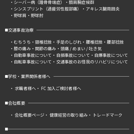
シーバー病（踵骨骨端症）
頚肩腕症候群
シンスプリント（過疲労性脛部痛）
アキレス腱周囲炎
野球肩
野球肘
交通事故治療
むちうち
頸椎捻挫
手足のしびれ
腰椎捻挫
腰部捻挫
膝の痛み
関節の痛み
頭痛 / めまい / 吐き気
自動車事故について
自損事故について
自爆事故について
自転車事故について
交通事故のお怪我のリハビリについて
学校・業界関係者様へ
求職者様へ
FC 加入ご検討者様へ
会社概要
会社概要ページ
健康経営の取り組み
トレードマーク