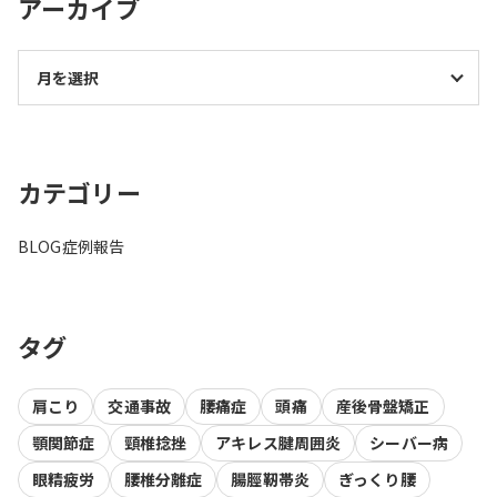
アーカイブ
カテゴリー
BLOG
症例報告
タグ
肩こり
交通事故
腰痛症
頭痛
産後骨盤矯正
顎関節症
頸椎捻挫
アキレス腱周囲炎
シーバー病
眼精疲労
腰椎分離症
腸脛靭帯炎
ぎっくり腰