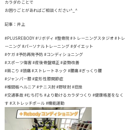
カラダのことで
お困りごとがあればご相談ください^_^
記事：井上
#PLUSREBODY #リボディ #整骨院 #トレーニングスタジオ #トレ
ーニング #パーソナルトレーニング #ダイエット
#ケガ #予防再発予防 #コンディショニング
#スポーツ傷害 #産後骨盤矯正 #姿勢改善
#肩こり #頭痛 #ストレートネック #腰痛 #ぎっくり腰
#ジャンパー膝 #変形性膝関節症
#椎間板ヘルニア #テニス肘 #野球肘 #捻挫
#交通事故 #むち打ち #より動けるカラダつくり #健康格差をなく
す #ストレッチポール #機能運動