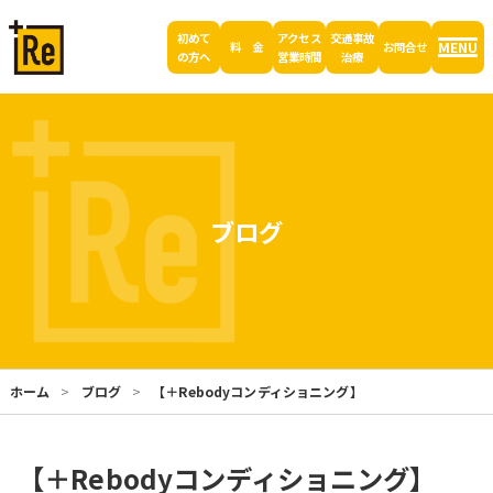
初めて
アクセス
交通事故
MENU
料 金
お問合せ
の方へ
営業時間
治療
ブログ
ホーム
ブログ
【＋Rebodyコンディショニング】
【＋Rebodyコンディショニング】