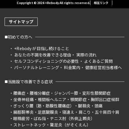
Copyright © 2026 +Rebody All rights reserved.
相互リンク
サイトマップ
初めての方へ
+Rebody が目指し続けること
あなたの不調を改善できる理由
実際の流れ
セルフコンディショニングの必要性
よくあるご質問
パーソナルトレーニング
料金案内
健康経営担当者様へ
当施設で改善できる症状
腰痛症
腰椎分離症
ジャンパー膝
変形性膝関節症
坐骨神経痛
椎間板ヘルニア
顎関節症
胸郭出口症候群
ぎっくり腰（筋・筋膜性腰痛症）
腱鞘炎
頭痛
腸脛靭帯炎
足底腱膜炎
寝違え
肩こり
五十肩四十肩
眼精疲労
ばね指
テニス肘（外側上顆炎）
ストレートネック
鵞足炎（がそくえん）