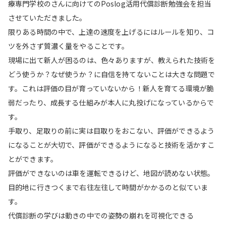
療専門学校のさんに向けてのPoslog活用代償診断勉強会を担当
させていただきました。
限りある時間の中で、上達の速度を上げるにはルールを知り、コ
ツを外さず質濃く量をやることです。
現場に出て新人が困るのは、色々ありますが、教えられた技術を
どう使うか？なぜ使うか？に自信を持てないことは大きな問題で
す。これは評価の目が育っていないから！新人を育てる環境が脆
弱だったり、成長する仕組みが本人に丸投げになっているからで
す。
手取り、足取りの前に実は目取りをおこない、評価ができるよう
になることが大切で、評価ができるようになると技術を活かすこ
とができます。
評価ができないのは車を運転できるけど、地図が読めない状態。
目的地に行きつくまで右往左往して時間がかかるのと似ていま
す。
代償診断の学びは動きの中での姿勢の崩れを可視化できる