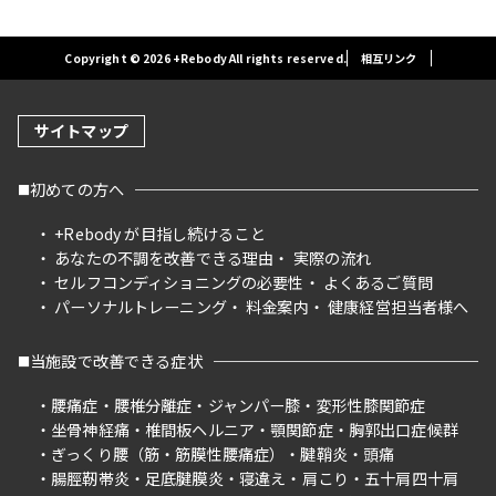
Copyright © 2026 +Rebody All rights reserved.
相互リンク
サイトマップ
初めての方へ
+Rebody が目指し続けること
あなたの不調を改善できる理由
実際の流れ
セルフコンディショニングの必要性
よくあるご質問
パーソナルトレーニング
料金案内
健康経営担当者様へ
当施設で改善できる症状
腰痛症
腰椎分離症
ジャンパー膝
変形性膝関節症
坐骨神経痛
椎間板ヘルニア
顎関節症
胸郭出口症候群
ぎっくり腰（筋・筋膜性腰痛症）
腱鞘炎
頭痛
腸脛靭帯炎
足底腱膜炎
寝違え
肩こり
五十肩四十肩