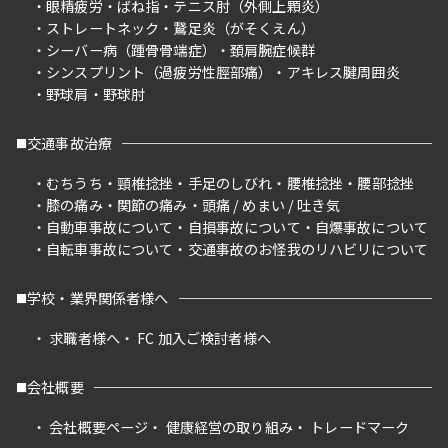
眼精疲労
ばね指
テニス肘（外側上顆炎）
ストレートネック
鵞足炎（がそくえん）
シーバー病（踵骨骨端症）
頚肩腕症候群
シンスプリント（過疲労性脛部痛）
アキレス腱周囲炎
野球肩
野球肘
交通事故治療
むちうち
頸椎捻挫
手足のしびれ
腰椎捻挫
腰部捻挫
膝の痛み
関節の痛み
頭痛 / めまい / 吐き気
自動車事故について
自損事故について
自爆事故について
自転車事故について
交通事故のお怪我のリハビリについて
学校・業界関係者様へ
求職者様へ
FC 加入ご検討者様へ
会社概要
会社概要ページ
健康経営の取り組み
トレードマーク