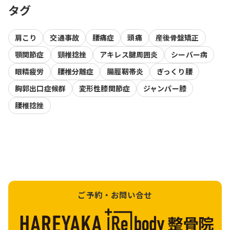
タグ
肩こり
交通事故
腰痛症
頭痛
産後骨盤矯正
顎関節症
頸椎捻挫
アキレス腱周囲炎
シーバー病
眼精疲労
腰椎分離症
腸脛靭帯炎
ぎっくり腰
胸郭出口症候群
変形性膝関節症
ジャンパー膝
腰椎捻挫
ご予約・お問い合せ