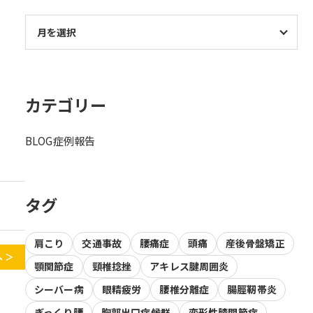
カテゴリー
BLOG
症例報告
タグ
肩こり
交通事故
腰痛症
頭痛
産後骨盤矯正
 ＞
顎関節症
頸椎捻挫
アキレス腱周囲炎
シーバー病
眼精疲労
腰椎分離症
腸脛靭帯炎
ぎっくり腰
胸郭出口症候群
変形性膝関節症