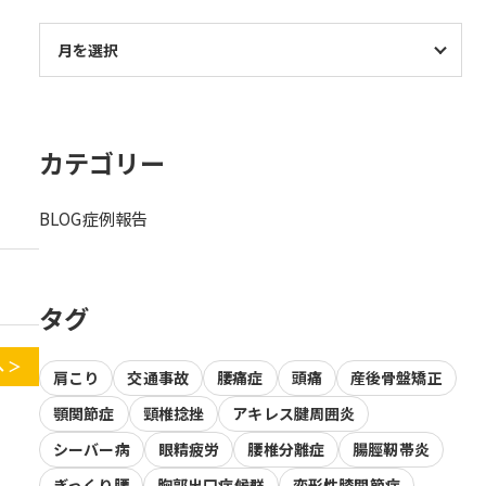
カテゴリー
BLOG
症例報告
タグ
 ＞
肩こり
交通事故
腰痛症
頭痛
産後骨盤矯正
顎関節症
頸椎捻挫
アキレス腱周囲炎
シーバー病
眼精疲労
腰椎分離症
腸脛靭帯炎
ぎっくり腰
胸郭出口症候群
変形性膝関節症