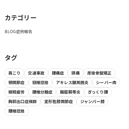
カテゴリー
BLOG
症例報告
タグ
肩こり
交通事故
腰痛症
頭痛
産後骨盤矯正
顎関節症
頸椎捻挫
アキレス腱周囲炎
シーバー病
眼精疲労
腰椎分離症
腸脛靭帯炎
ぎっくり腰
胸郭出口症候群
変形性膝関節症
ジャンパー膝
腰椎捻挫