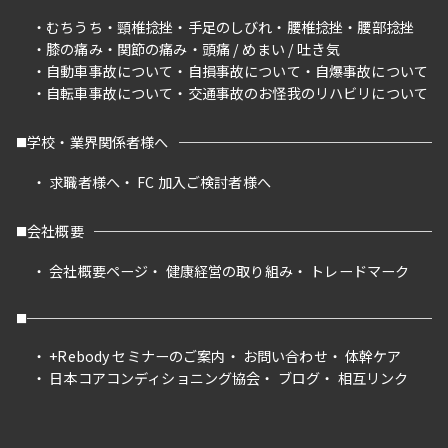
むちうち
頸椎捻挫
手足のしびれ
腰椎捻挫
腰部捻挫
膝の痛み
関節の痛み
頭痛 / めまい / 吐き気
自動車事故について
自損事故について
自爆事故について
自転車事故について
交通事故のお怪我のリハビリについて
学校・業界関係者様へ
求職者様へ
FC 加入ご検討者様へ
会社概要
会社概要ページ
健康経営の取り組み
トレードマーク
+Rebody セミナーのご案内
お問い合わせ
体幹ケア
日本コアコンディショニング協会
ブログ
相互リンク