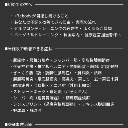
初めての方へ
+Rebody が目指し続けること
あなたの不調を改善できる理由
実際の流れ
セルフコンディショニングの必要性
よくあるご質問
パーソナルトレーニング
料金案内
健康経営担当者様へ
当施設で改善できる症状
腰痛症
腰椎分離症
ジャンパー膝
変形性膝関節症
坐骨神経痛
椎間板ヘルニア
顎関節症
胸郭出口症候群
ぎっくり腰（筋・筋膜性腰痛症）
腱鞘炎
頭痛
腸脛靭帯炎
足底腱膜炎
寝違え
肩こり
五十肩四十肩
眼精疲労
ばね指
テニス肘（外側上顆炎）
ストレートネック
鵞足炎（がそくえん）
シーバー病（踵骨骨端症）
頚肩腕症候群
シンスプリント（過疲労性脛部痛）
アキレス腱周囲炎
野球肩
野球肘
交通事故治療