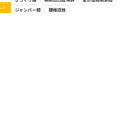
 ＞
ジャンパー膝
腰椎捻挫