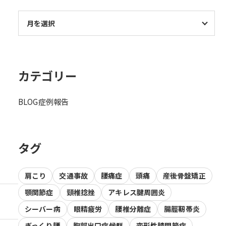
カテゴリー
BLOG
症例報告
タグ
肩こり
交通事故
腰痛症
頭痛
産後骨盤矯正
顎関節症
頸椎捻挫
アキレス腱周囲炎
シーバー病
眼精疲労
腰椎分離症
腸脛靭帯炎
ぎっくり腰
胸郭出口症候群
変形性膝関節症